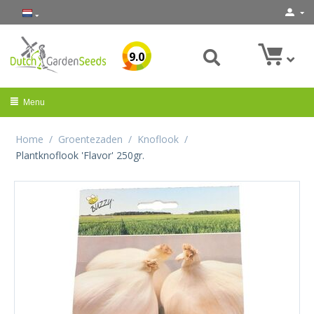
9.0
Menu
Home
/
Groentezaden
/
Knoflook
/
Plantknoflook 'Flavor' 250gr.