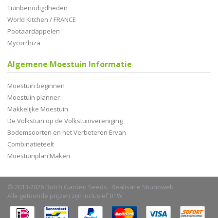
Tuinbenodigdheden
World Kitchen / FRANCE
Pootaardappelen
Mycorrhiza
Algemene Moestuin Informatie
Moestuin beginnen
Moestuin planner
Makkelijke Moestuin
De Volkstuin op de Volkstuinvereniging
Bodemsoorten en het Verbeteren Ervan
Combinatieteelt
Moestuinplan Maken
© 2013-2026 Dutch Garden Seeds. Realisatie
Studioweb
Alle getoonde prijzen zijn inclusief BTW