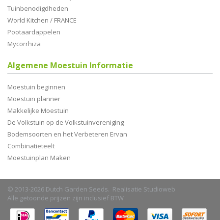
Tuinbenodigdheden
World Kitchen / FRANCE
Pootaardappelen
Mycorrhiza
Algemene Moestuin Informatie
Moestuin beginnen
Moestuin planner
Makkelijke Moestuin
De Volkstuin op de Volkstuinvereniging
Bodemsoorten en het Verbeteren Ervan
Combinatieteelt
Moestuinplan Maken
© 2013-2026 Dutch Garden Seeds. Realisatie
Studioweb
Alle getoonde prijzen zijn inclusief BTW