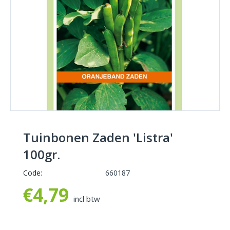
Tuinbonen Zaden 'Listra'
100gr.
Code:
660187
€
4,79
incl btw