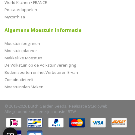
World Kitchen / FRANCE
Pootaardappelen
Mycorrhiza
Algemene Moestuin Informatie
Moestuin beginnen
Moestuin planner
Makkelijke Moestuin
De Volkstuin op de Volkstuinvereniging
Bodemsoorten en het Verbeteren Ervan
Combinatieteelt
Moestuinplan Maken
© 2013-2026 Dutch Garden Seeds. Realisatie
Studioweb
Alle getoonde prijzen zijn inclusief BTW