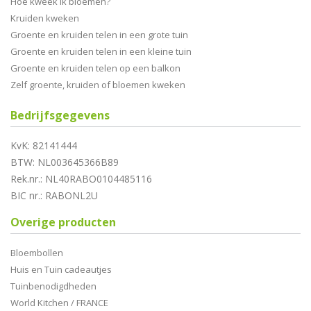
Hoe kweek ik bloemen?
Kruiden kweken
Groente en kruiden telen in een grote tuin
Groente en kruiden telen in een kleine tuin
Groente en kruiden telen op een balkon
Zelf groente, kruiden of bloemen kweken
Bedrijfsgegevens
KvK: 82141444
BTW: NL003645366B89
Rek.nr.: NL40RABO0104485116
BIC nr.: RABONL2U
Overige producten
Bloembollen
Huis en Tuin cadeautjes
Tuinbenodigdheden
World Kitchen / FRANCE