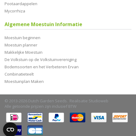
Pootaardappelen
Mycorrhiza
Algemene Moestuin Informatie
Moestuin beginnen
Moestuin planner
Makkelijke Moestuin
De Volkstuin op de Volkstuinvereniging
Bodemsoorten en het Verbeteren Ervan
Combinatieteelt
Moestuinplan Maken
© 2013-2026 Dutch Garden Seeds. Realisatie
Studioweb
Alle getoonde prijzen zijn inclusief BTW