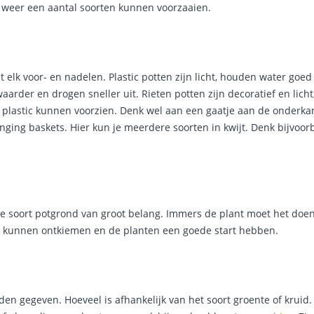
 weer een aantal soorten kunnen voorzaaien.
t elk voor- en nadelen. Plastic potten zijn licht, houden water goe
zwaarder en drogen sneller uit. Rieten potten zijn decoratief en lich
 plastic kunnen voorzien. Denk wel aan een gaatje aan de onderkant
nging baskets. Hier kun je meerdere soorten in kwijt. Denk bijvoo
de soort potgrond van groot belang. Immers de plant moet het doen
d kunnen ontkiemen en de planten een goede start hebben.
den gegeven. Hoeveel is afhankelijk van het soort groente of kruid