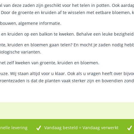
al van deze zaden zijn geschikt voor het telen in potten. Ook aarda
Door de groente en kruiden af te wisselen met eetbare bloemen, kr
erbouwen, algemene informatie.
e en kruiden op een balkon te kweken. Behalve een leuke bezigheid,
oente, kruiden en bloemen gaan telen? En mocht je zaden nodig 
iologische varianten.
 het zelf kweken van groente, kruiden en bloemen.
. Wij staan altijd voor u klaar. Ook als u vragen heeft over bijvo
entezaden is dat de planten vaak sterker zijn en bovendien zonde
nelle levering
Vandaag besteld = Vandaag verwerkt