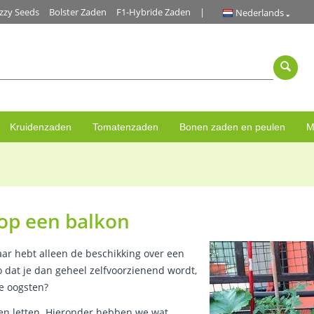
zzy Seeds
Bolster Zaden
F1-Hybride Zaden
Nederlands
Kruidenzaden
Tomatenzaden
Bonen zaden en peulen
M
 op een balkon
aar hebt alleen de beschikking over een
zo dat je dan geheel zelfvoorzienend wordt,
te oogsten?
ngen letten. Hieronder hebben we wat