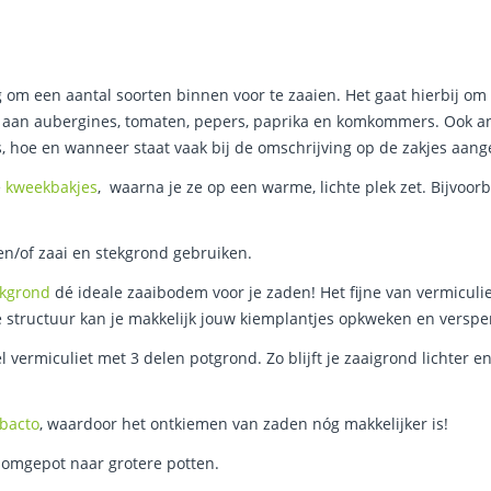
 om een aantal soorten binnen voor te zaaien. Het gaat hierbij om
bij aan aubergines, tomaten, pepers, paprika en komkommers. Ook 
is, hoe en wanneer staat vaak bij de omschrijving op de zakjes aan
e
kweekbakjes
, waarna je ze op een warme, lichte plek zet. Bijvoor
en/of zaai en stekgrond gebruiken.
ekgrond
dé ideale zaaibodem voor je zaden! Het fijne van vermiculi
e structuur kan je makkelijk jouw kiemplantjes opkweken en verspe
vermiculiet met 3 delen potgrond. Zo blijft je zaaigrond lichter e
 bacto
, waardoor het ontkiemen van zaden nóg makkelijker is!
 omgepot naar grotere potten.