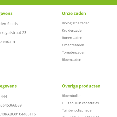
gevens
Onze zaden
Biologische zaden
den Seeds
Kruidenzaden
rregatstraat 23
Bonen zaden
Volendam
Groentezaden
d
Tomatenzaden
Bloemzaden
gegevens
Overige producten
Bloembollen
1444
Huis en Tuin cadeautjes
03645366B89
Tuinbenodigdheden
NL40RABO0104485116