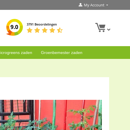
My Account
3791 Beoordelingen
9.0
icrogreens zaden
Groenbemester zaden