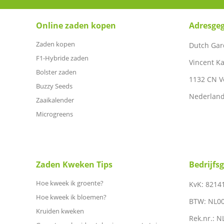
Online zaden kopen
Adresge
Zaden kopen
Dutch Gar
F1-Hybride zaden
Vincent Ka
Bolster zaden
1132 CN 
Buzzy Seeds
Nederlan
Zaaikalender
Microgreens
Zaden Kweken Tips
Bedrijfs
Hoe kweek ik groente?
KvK: 8214
Hoe kweek ik bloemen?
BTW: NL0
Kruiden kweken
Rek.nr.: 