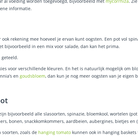
oraf al voeding worden toegevoegd, bijvoorbeeld met
mycorrhiza
. Zi
ene informatie.
er ook rekening mee hoeveel je ervan kunt oogsten. Een pot vol spina
het bijvoorbeeld in een mix voor salade, dan kan het prima.
 geteeld.
ies voor verschillende kleuren. En het is natuurlijk mogelijk om b
zinnia’s en
goudsbloem
, dan kun je nog meer oogsten van je eigen 
ot
zijn bijvoorbeeld alle slasoorten, spinazie, bloemkool, wortelen (pot
pers, bonen, snackkomkommers, aardbeien, aubergines, bietjes en (
 soorten, zoals de
hanging tomato
kunnen ook in hanging baskets 