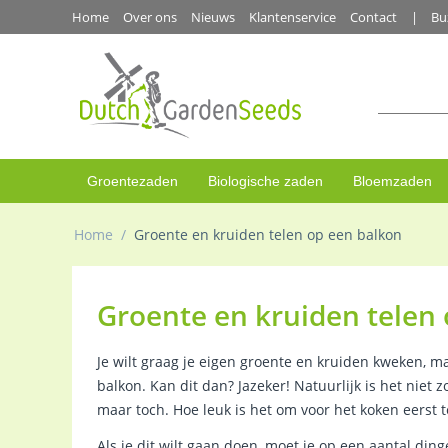
Home
Over ons
Nieuws
Klantenservice
Contact
Bu
Groentezaden
Biologische zaden
Bloemzaden
Home
/
Groente en kruiden telen op een balkon
Groente en kruiden telen
Je wilt graag je eigen groente en kruiden kweken, m
balkon. Kan dit dan? Jazeker! Natuurlijk is het niet 
maar toch. Hoe leuk is het om voor het koken eerst 
Als je dit wilt gaan doen, moet je op een aantal di