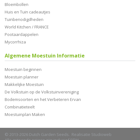
Bloembollen
Huis en Tuin cadeautjes
Tuinbenodigdheden
World Kitchen / FRANCE
Pootaardappelen
Mycorrhiza
Algemene Moestuin Informatie
Moestuin beginnen
Moestuin planner
Makkelijke Moestuin
De Volkstuin op de Volkstuinvereniging
Bodemsoorten en het Verbeteren Ervan
Combinatieteelt
Moestuinplan Maken
© 2013-2026 Dutch Garden Seeds. Realisatie
Studioweb