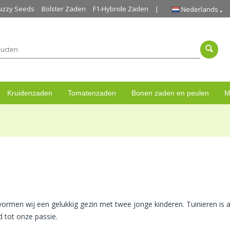
uzzy Seeds
Bolster Zaden
F1-Hybride Zaden
Nederlands
Kruidenzaden
Tomatenzaden
Bonen zaden en peulen
M
ormen wij een gelukkig gezin met twee jonge kinderen. Tuinieren is a
d tot onze passie.