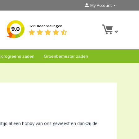
My Account
3791 Beoordelingen
9.0
icrogreens zaden
Groenbemester zaden
ltijd al een hobby van ons geweest en dankzij de