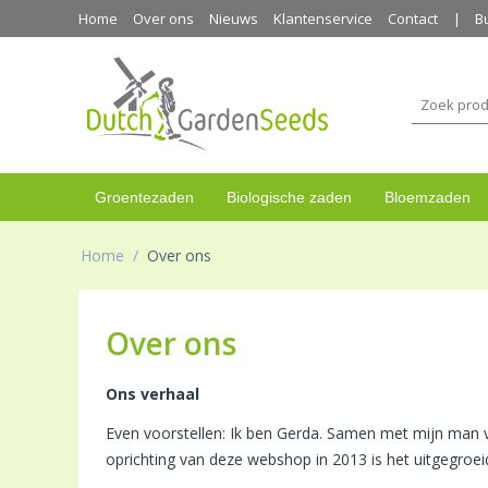
Home
Over ons
Nieuws
Klantenservice
Contact
B
Groentezaden
Biologische zaden
Bloemzaden
Home
/
Over ons
Over ons
Ons verhaal
Even voorstellen: Ik ben Gerda. Samen met mijn man v
oprichting van deze webshop in 2013 is het uitgegroei