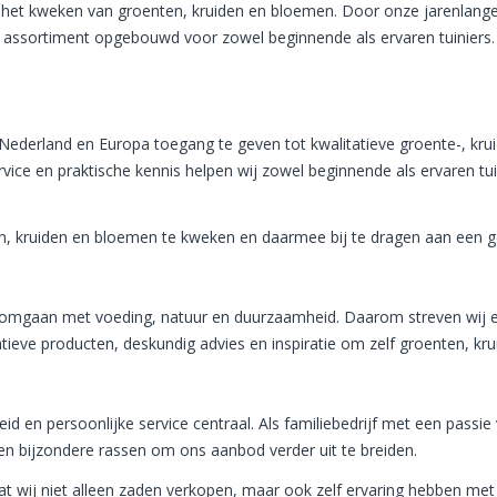
 het kweken van groenten, kruiden en bloemen. Door onze jarenlange
 assortiment opgebouwd voor zowel beginnende als ervaren tuiniers. 
Nederland en Europa toegang te geven tot kwalitatieve groente-, kru
vice en praktische kennis helpen wij zowel beginnende als ervaren tu
n, kruiden en bloemen te kweken en daarmee bij te dragen aan een g
omgaan met voeding, natuur en duurzaamheid. Daarom streven wij ern
atieve producten, deskundig advies en inspiratie om zelf groenten, k
id en persoonlijke service centraal. Als familiebedrijf met een passi
 en bijzondere rassen om ons aanbod verder uit te breiden.
at wij niet alleen zaden verkopen, maar ook zelf ervaring hebben me