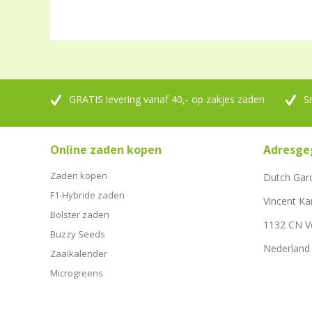
GRATIS levering vanaf 40,- op zakjes zaden
S
Online zaden kopen
Adresge
Zaden kopen
Dutch Gar
F1-Hybride zaden
Vincent Ka
Bolster zaden
1132 CN 
Buzzy Seeds
Nederland
Zaaikalender
Microgreens