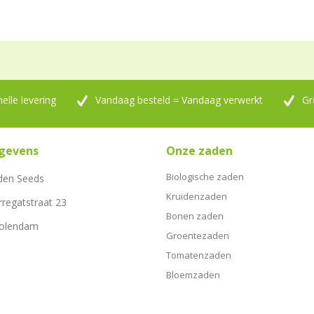
nelle levering
Vandaag besteld = Vandaag verwerkt
Gr
gevens
Onze zaden
Biologische zaden
den Seeds
Kruidenzaden
rregatstraat 23
Bonen zaden
Volendam
Groentezaden
Tomatenzaden
Bloemzaden