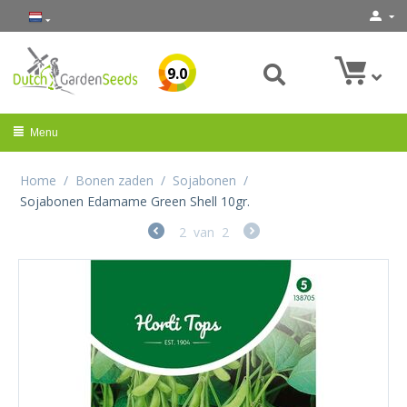
9.0
Menu
Home
/
Bonen zaden
/
Sojabonen
/
Sojabonen Edamame Green Shell 10gr.
2
van
2