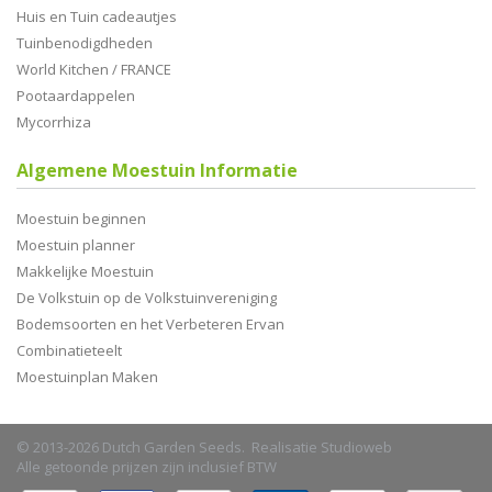
Huis en Tuin cadeautjes
Tuinbenodigdheden
World Kitchen / FRANCE
Pootaardappelen
Mycorrhiza
Algemene Moestuin Informatie
Moestuin beginnen
Moestuin planner
Makkelijke Moestuin
De Volkstuin op de Volkstuinvereniging
Bodemsoorten en het Verbeteren Ervan
Combinatieteelt
Moestuinplan Maken
© 2013-2026 Dutch Garden Seeds. Realisatie
Studioweb
Alle getoonde prijzen zijn inclusief BTW