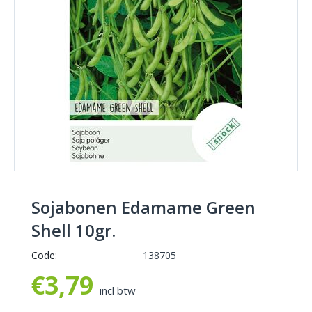
Sojabonen Edamame Green
Shell 10gr.
Code:
138705
€
3,79
incl btw