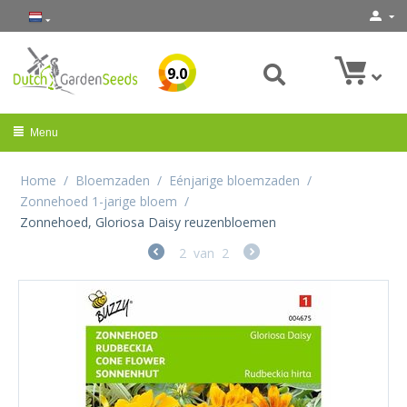
9.0
Menu
Home
/
Bloemzaden
/
Eénjarige bloemzaden
/
Zonnehoed 1-jarige bloem
/
Zonnehoed, Gloriosa Daisy reuzenbloemen
2
van
2