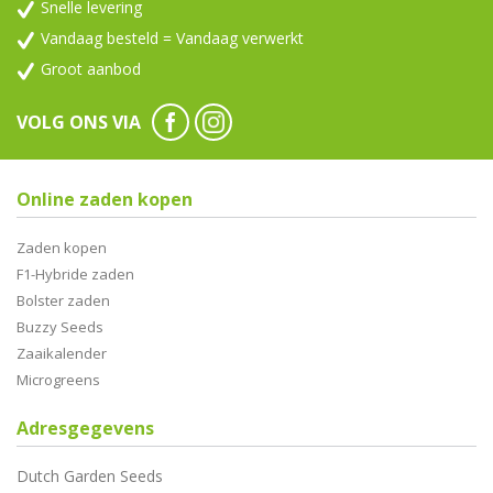
Snelle levering
Vandaag besteld = Vandaag verwerkt
Groot aanbod
VOLG ONS VIA
Online zaden kopen
Zaden kopen
F1-Hybride zaden
Bolster zaden
Buzzy Seeds
Zaaikalender
Microgreens
Adresgegevens
Dutch Garden Seeds