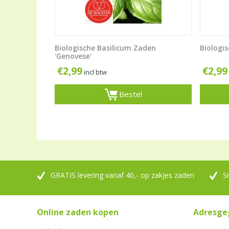
Biologische Basilicum Zaden
Biologi
'Genovese'
€
2,99
€
2,99
incl btw
Bestel
GRATIS levering vanaf 40,- op zakjes zaden
S
Online zaden kopen
Adresge