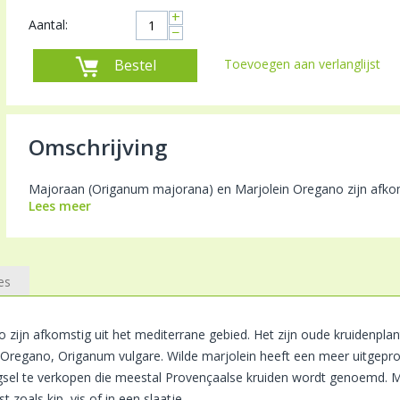
+
Aantal:
−
Bestel
Toevoegen aan verlanglijst
Omschrijving
Majoraan (Origanum majorana) en Marjolein Oregano zijn afkomst
Lees meer
es
ijn afkomstig uit het mediterrane gebied. Het zijn oude kruidenplan
regano, Origanum vulgare. Wilde marjolein heeft een meer uitgeproken
gsel te verkopen die meestal Provençaalse kruiden wordt genoemd. Mee
zoals kip, vis of in een slaatje.