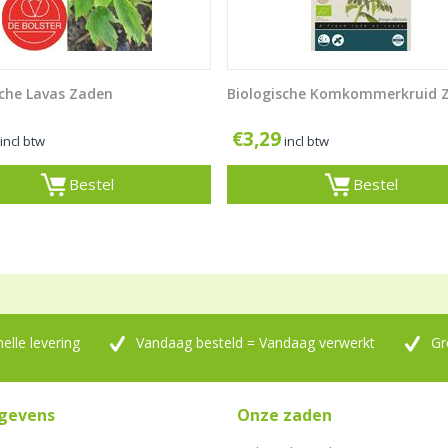
sche Lavas Zaden
Biologische Komkommerkruid 
€
3,29
incl btw
incl btw
Bestel
Bestel
nelle levering
Vandaag besteld = Vandaag verwerkt
Gr
gevens
Onze zaden