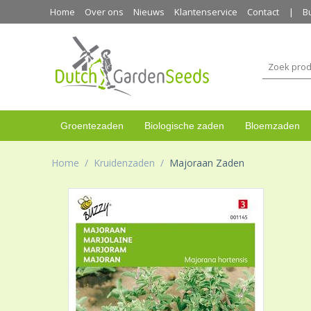
Home
Over ons
Nieuws
Klantenservice
Contact
B
Groentezaden
Biologische zaden
Bloemzaden
Home
/
Kruidenzaden
/
Majoraan Zaden