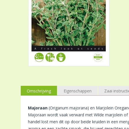
Omschrijving
Eigenschappen
Zaai instructi
Majoraan
(Origanum majorana) en Marjolein Oregano z
Majoraan wordt vaak verward met Wilde marjolein of O
handel lost men dit op door beide kruiden in een men
aroma en een zachte smaak, die bij veel gerechten past 