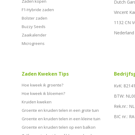
Zaden kopen
Dutch Gar
F1-Hybride zaden
Vincent Ka
Bolster zaden
1132 CN 
Buzzy Seeds
Nederland
Zaaikalender
Microgreens
Zaden Kweken Tips
Bedrijf
Hoe kweek ik groente?
KvK: 8214
Hoe kweek ik bloemen?
BTW: NL0
Kruiden kweken
Rek.nr.: 
Groente en kruiden telen in een grote tuin
BIC nr.: 
Groente en kruiden telen in een kleine tuin
Groente en kruiden telen op een balkon