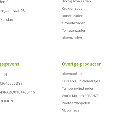
Biologische zaden
den Seeds
Kruidenzaden
rregatstraat 23
Bonen zaden
Volendam
Groentezaden
Tomatenzaden
Bloemzaden
sgegevens
Overige producten
Bloembollen
1444
Huis en Tuin cadeautjes
03645366B89
Tuinbenodigdheden
NL40RABO0104485116
World Kitchen / FRANCE
RABONL2U
Pootaardappelen
Mycorrhiza