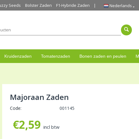
uzzy Seeds
Bolster Zaden
F1-Hybride Zaden
Nederlands
Kruidenzaden
Tomatenzaden
Bonen zaden en peulen
M
Majoraan Zaden
Code:
001145
€
2,59
incl btw