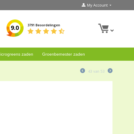
My Account
3791 Beoordelingen
9.0
icrogreens zaden
Groenbemester zaden
43
van
53