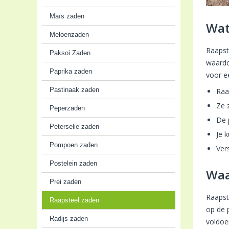
Maïs zaden
Wat
Meloenzaden
Raapst
Paksoi Zaden
waardo
Paprika zaden
voor e
Pastinaak zaden
Raa
Ze 
Peperzaden
De 
Peterselie zaden
Je 
Pompoen zaden
Ver
Postelein zaden
Waa
Prei zaden
Raapst
Raapsteel zaden
op de p
Radijs zaden
voldoe