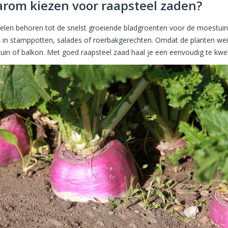
rom kiezen voor raapsteel zaden?
elen behoren tot de snelst groeiende bladgroenten voor de moestuin. Z
jk in stamppotten, salades of roerbakgerechten. Omdat de planten wei
 tuin of balkon. Met goed raapsteel zaad haal je een eenvoudig te kwe