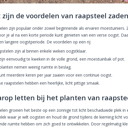
 zijn de voordelen van raapsteel zade
elen zijn populair onder zowel beginnende als ervaren moestuiniers.
or je al na een korte periode kunt genieten van een verse oogst. Da
en langere oogstperiode. De voordelen op een rij:
pstelen zijn al binnen enkele weken oogstklaar.
zijn eenvoudig te kweken in de volle grond, een moestuinbak of pot.
planten nemen weinig ruimte in beslag.
kunt meerdere keren per jaar zaaien voor een continue oogst.
se raapstelen hebben een heerlijke, licht pittige smaak.
rop letten bij het planten van raapste
elen groeien het beste op een zonnige tot licht beschaduwde plek in
lek waar je wilt oogsten en houd de grond tijdens de kieming licht voc
nde ruimte hebben om zich goed te ontwikkelen. Door regelmatig kle