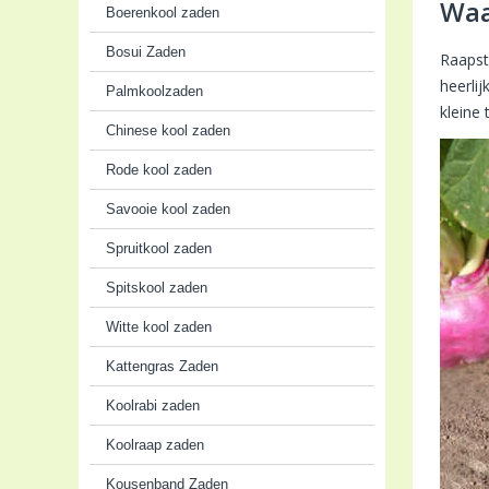
Waa
Boerenkool zaden
Bosui Zaden
Raapst
heerli
Palmkoolzaden
kleine
Chinese kool zaden
Rode kool zaden
Savooie kool zaden
Spruitkool zaden
Spitskool zaden
Witte kool zaden
Kattengras Zaden
Koolrabi zaden
Koolraap zaden
Kousenband Zaden