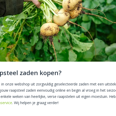
psteel zaden kopen?
st in onze webshop uit zorgvuldig geselecteerde zaden met een uitst
 jouw raapsteel zaden eenvoudig online en begin al vroeg in het sei
 enkele weken van heerlijke, verse raapstelen uit eigen moestuin. H
nservice
. Wij helpen je graag verder!