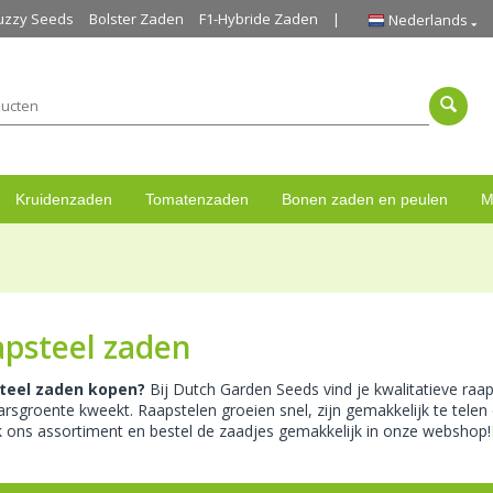
uzzy Seeds
Bolster Zaden
F1-Hybride Zaden
Nederlands
Kruidenzaden
Tomatenzaden
Bonen zaden en peulen
M
psteel zaden
teel zaden kopen?
Bij Dutch Garden Seeds vind je kwalitatieve raa
arsgroente kweekt. Raapstelen groeien snel, zijn gemakkelijk te telen
 ons assortiment en bestel de zaadjes gemakkelijk in onze webshop!