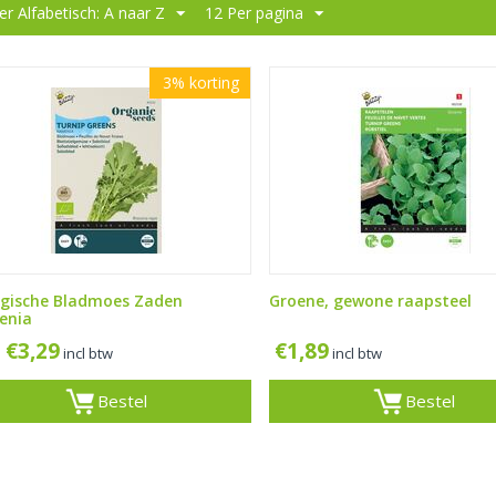
er Alfabetisch: A naar Z
12 Per pagina
3%
korting
ogische Bladmoes Zaden
Groene, gewone raapsteel
enia
€
3,29
€
1,89
incl btw
incl btw
Bestel
Bestel