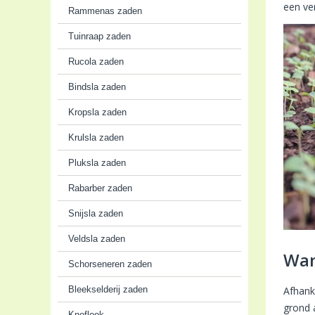
een ve
Rammenas zaden
Tuinraap zaden
Rucola zaden
Bindsla zaden
Kropsla zaden
Krulsla zaden
Pluksla zaden
Rabarber zaden
Snijsla zaden
Veldsla zaden
Wan
Schorseneren zaden
Bleekselderij zaden
Afhank
grond a
Knoflook