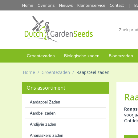
Home
Over ons
Nieuws
Klantenservice
Contact
B
Groentezaden
Biologische zaden
Bloemzaden
Home
/
Groentezaden
/
Raapsteel zaden
Ons assortiment
Raa
Aardappel Zaden
Raaps
Aardbei zaden
voorja
Ontdek
Andijvie zaden
Ananaskers zaden