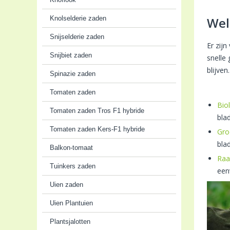
Knolselderie zaden
Wel
Snijselderie zaden
Er zij
Snijbiet zaden
snelle
blijven
Spinazie zaden
Tomaten zaden
Bio
Tomaten zaden Tros F1 hybride
bla
Tomaten zaden Kers-F1 hybride
Gro
bla
Balkon-tomaat
Raa
Tuinkers zaden
een
Uien zaden
Uien Plantuien
Plantsjalotten