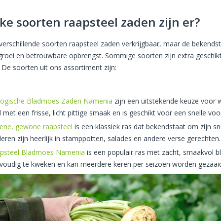
ke soorten raapsteel zaden zijn er?
n verschillende soorten raapsteel zaden verkrijgbaar, maar de bekend
 groei en betrouwbare opbrengst. Sommige soorten zijn extra geschikt 
. De soorten uit ons assortiment zijn:
logische Bladmoes Zaden Namenia
zijn een uitstekende keuze voor wi
d met een frisse, licht pittige smaak en is geschikt voor een snelle voo
ene, gewone raapsteel
is een klassiek ras dat bekendstaat om zijn s
deren zijn heerlijk in stamppotten, salades en andere verse gerechten.
psteel Bladmoes Namenia
is een populair ras met zacht, smaakvol bla
voudig te kweken en kan meerdere keren per seizoen worden gezaaid