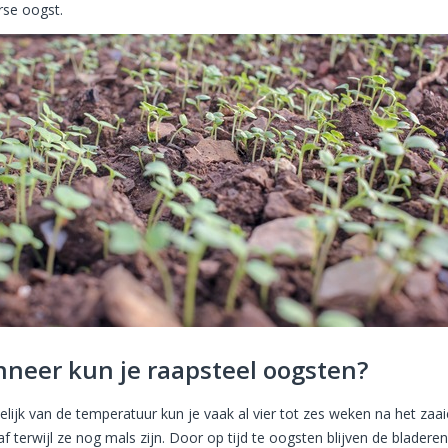
rse oogst.
neer kun je raapsteel oogsten?
elijk van de temperatuur kun je vaak al vier tot zes weken na het zaa
f terwijl ze nog mals zijn. Door op tijd te oogsten blijven de bladere