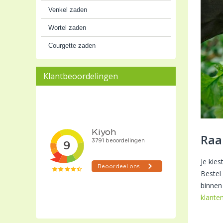
Venkel zaden
Wortel zaden
Courgette zaden
Klantbeoordelingen
Raa
Je kie
Bestel
binnen
klante