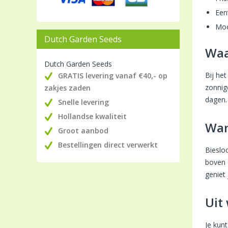
Een
Moo
Dutch Garden Seeds
Waa
Dutch Garden Seeds
Bij het
GRATIS levering vanaf €40,- op
zonnig
zakjes zaden
dagen. 
Snelle levering
Hollandse kwaliteit
Wan
Groot aanbod
Bestellingen direct verwerkt
Bieslo
boven 
geniet 
Uit
Je kun