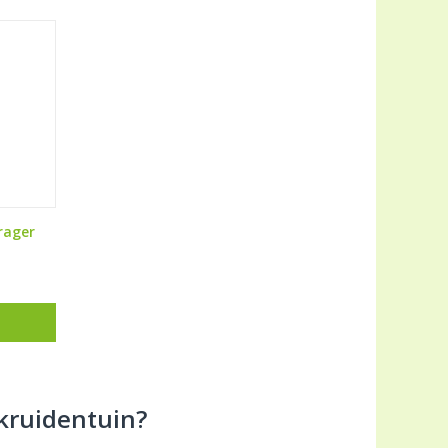
rager
kruidentuin?