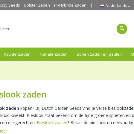
uzzy Seeds
Bolster Zaden
F1-Hybride Zaden
Nederlands
Kruidenzaden
Tomatenzaden
Bonen zaden en peulen
M
slook zaden
ook zaden
kopen? Bij Dutch Garden Seeds vind je verse bieslookzaden
kruid kweekt. Bieslook staat bekend om de fijne groene sprieten en d
 en eiergerechten.
Bieslook zaaien
? Bestel de bieslook nu eenvoudig 
meer