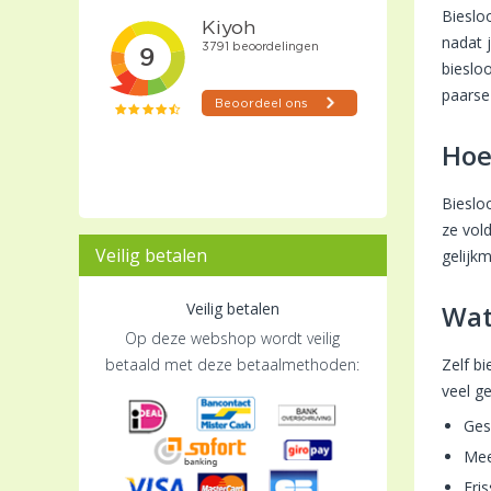
Bieslo
nadat 
bieslo
paarse
Hoe
Bieslo
ze vol
Veilig betalen
gelijk
Veilig betalen
Wat
Op deze webshop wordt veilig
betaald met deze betaalmethoden:
Zelf b
veel g
Ges
Mee
Fri