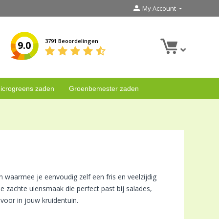
My Account
3791 Beoordelingen
9.0
icrogreens zaden
Groenbemester zaden
 waarmee je eenvoudig zelf een fris en veelzijdig
e zachte uiensmaak die perfect past bij salades,
voor in jouw kruidentuin.