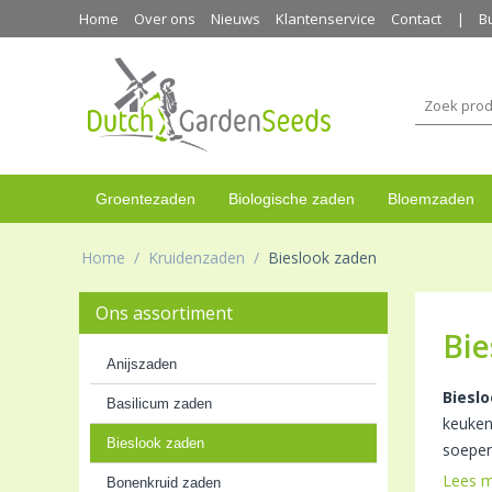
Home
Over ons
Nieuws
Klantenservice
Contact
B
Groentezaden
Biologische zaden
Bloemzaden
Home
/
Kruidenzaden
/
Bieslook zaden
Ons assortiment
Bie
Anijszaden
Biesl
Basilicum zaden
keuken
Bieslook zaden
soepen
Lees 
Bonenkruid zaden