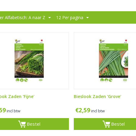
er Alfabetisch: A naar Z
12 Per pagina
ook Zaden 'Fijne'
Bieslook Zaden 'Grove'
,59
€
2,59
incl btw
incl btw
Bestel
Bestel