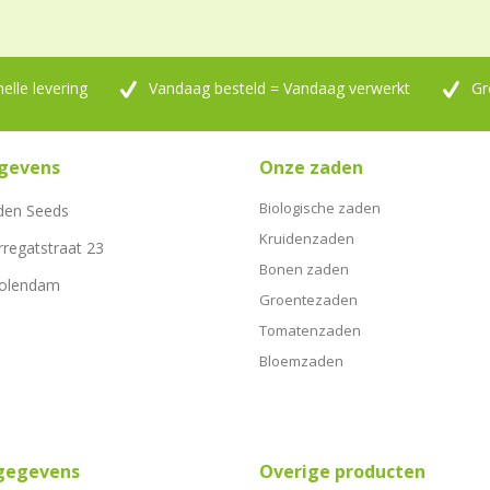
nelle levering
Vandaag besteld = Vandaag verwerkt
Gr
gevens
Onze zaden
Biologische zaden
den Seeds
Kruidenzaden
rregatstraat 23
Bonen zaden
Volendam
Groentezaden
Tomatenzaden
Bloemzaden
sgegevens
Overige producten