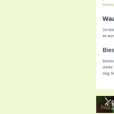
bieslo
Waa
De bio
en word
Bie
Bieslo
sterke
slag. 