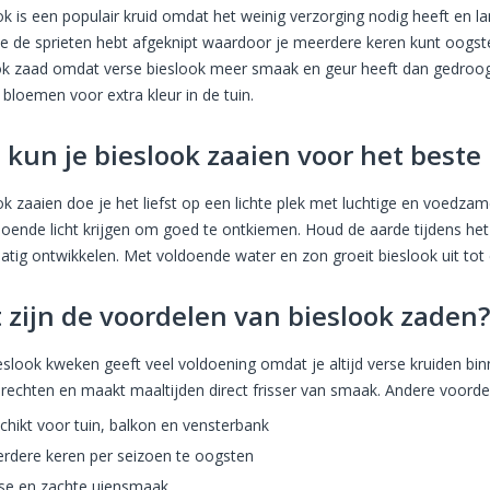
ok is een populair kruid omdat het weinig verzorging nodig heeft en l
je de sprieten hebt afgeknipt waardoor je meerdere keren kunt oogste
ok zaad omdat verse bieslook meer smaak en geur heeft dan gedroog
 bloemen voor extra kleur in de tuin.
 kun je bieslook zaaien voor het beste 
ok zaaien doe je het liefst op een lichte plek met luchtige en voedza
doende licht krijgen om goed te ontkiemen. Houd de aarde tijdens het 
matig ontwikkelen. Met voldoende water en zon groeit bieslook uit tot 
 zijn de voordelen van bieslook zaden
ieslook kweken geeft veel voldoening omdat je altijd verse kruiden bi
erechten en maakt maaltijden direct frisser van smaak. Andere voorde
chikt voor tuin, balkon en vensterbank
rdere keren per seizoen te oogsten
sse en zachte uiensmaak