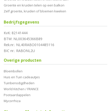
Groente en kruiden telen op een balkon
Zelf groente, kruiden of bloemen kweken
Bedrijfsgegevens
KvK: 82141444
BTW: NL003645366B89
Rek.nr.: NL40RABO0104485116
BIC nr.: RABONL2U
Overige producten
Bloembollen
Huis en Tuin cadeautjes
Tuinbenodigdheden
World Kitchen / FRANCE
Pootaardappelen
Mycorrhiza