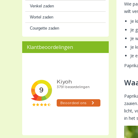
Wie pa
Venkel zaden
wilt v
Wortel zaden
Je k
Courgette zaden
Je g
Je 
Klantbeoordelingen
Je 
Je 
Paprik
Waa
Paprik
zaaien
licht,
in het 