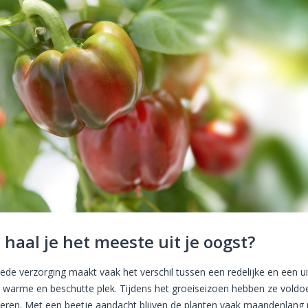
 haal je het meeste uit je oogst?
ede verzorging maakt vaak het verschil tussen een redelijke en een u
 warme en beschutte plek. Tijdens het groeiseizoen hebben ze voldo
eren. Met een beetje aandacht blijven de planten vaak maandenlang pa