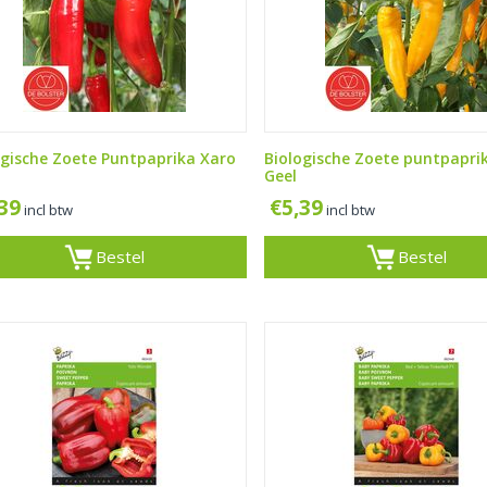
ogische Zoete Puntpaprika Xaro
Biologische Zoete puntpapri
Geel
,39
€
5,39
incl btw
incl btw
Bestel
Bestel