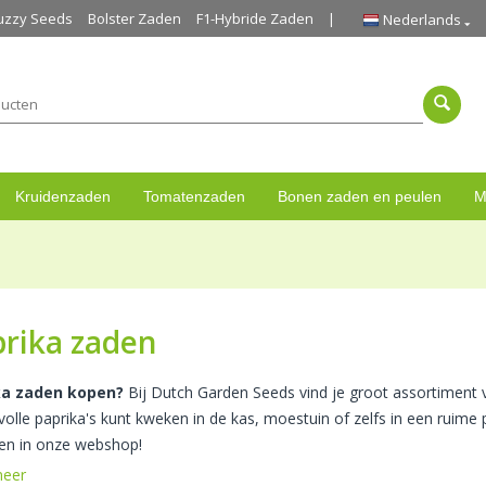
uzzy Seeds
Bolster Zaden
F1-Hybride Zaden
Nederlands
Kruidenzaden
Tomatenzaden
Bonen zaden en peulen
M
rika zaden
ka zaden kopen?
Bij Dutch Garden Seeds vind je groot assortiment 
olle paprika's kunt kweken in de kas, moestuin of zelfs in een ruime p
en in onze webshop!
meer