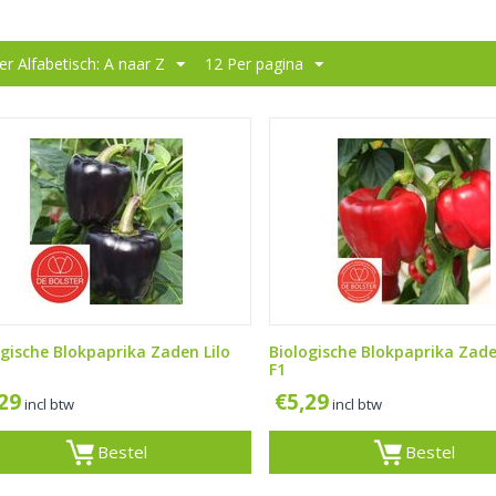
er Alfabetisch: A naar Z
12 Per pagina
ogische Blokpaprika Zaden Lilo
Biologische Blokpaprika Zade
F1
,29
€
5,29
incl btw
incl btw
Bestel
Bestel