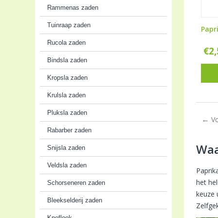
Rammenas zaden
Tuinraap zaden
Papr
Rucola zaden
€
2
Bindsla zaden
Kropsla zaden
Krulsla zaden
Pluksla zaden
V
Rabarber zaden
Waa
Snijsla zaden
Veldsla zaden
Paprik
het he
Schorseneren zaden
keuze u
Bleekselderij zaden
Zelfge
Knoflook