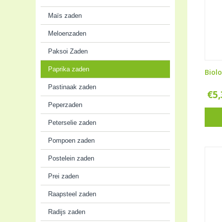
Maïs zaden
Meloenzaden
Paksoi Zaden
Paprika zaden
Biol
Pastinaak zaden
€
5
Peperzaden
Peterselie zaden
Pompoen zaden
Postelein zaden
Prei zaden
Raapsteel zaden
Radijs zaden