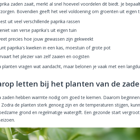
prika zaden zaait, merkt al snel hoeveel voordelen dit biedt. Je bepaa
erzorgen. Bovendien geeft het veel voldoening om groenten uit eigen tu
iest uit veel verschillende paprika rassen
eniet van verse paprika's uit eigen tuin
weet precies hoe jouw gewassen zijn gekweekt
kunt paprika's kweken in een kas, moestuin of grote pot
ervaart het plezier van zelf zaaien en oogsten
a planten vragen wat aandacht, maar belonen je vaak met een langdur
rop letten bij het planten van de zad
a zaden hebben warmte nodig om goed te kiemen. Daarom beginnen vee
. Zodra de planten sterk genoeg zijn en de temperaturen stijgen, kun
 voedzame grond en regelmatige watergift. Een gezonde start vergroot
seizoen.