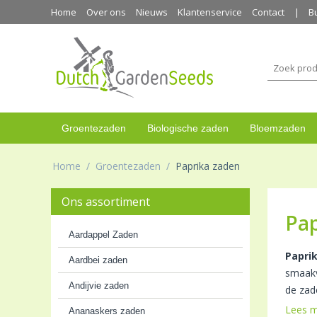
Home
Over ons
Nieuws
Klantenservice
Contact
B
Groentezaden
Biologische zaden
Bloemzaden
Home
/
Groentezaden
/
Paprika zaden
Ons assortiment
Pap
Aardappel Zaden
Papri
Aardbei zaden
smaakv
Andijvie zaden
de zad
Lees 
Ananaskers zaden