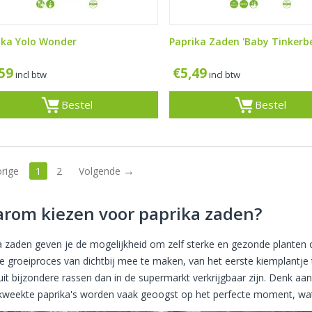
ika Yolo Wonder
Paprika Zaden 'Baby Tinkerbel
,59
€
5,49
incl btw
incl btw
Bestel
Bestel
orige
1
2
Volgende
rom kiezen voor paprika zaden?
a zaden geven je de mogelijkheid om zelf sterke en gezonde planten op
le groeiproces van dichtbij mee te maken, van het eerste kiemplantje 
it bijzondere rassen dan in de supermarkt verkrijgbaar zijn. Denk aan 
kweekte paprika's worden vaak geoogst op het perfecte moment, wat