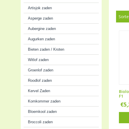
Artisjok zaden
Sorte
Asperge zaden
Aubergine zaden
Augurken zaden
Bieten zaden / Kroten
Witlof zaden
Groenlof zaden
Roodlof zaden
Kervel Zaden
Biol
F1
Komkommer zaden
€
5
Bloemkool zaden
Broccoli zaden