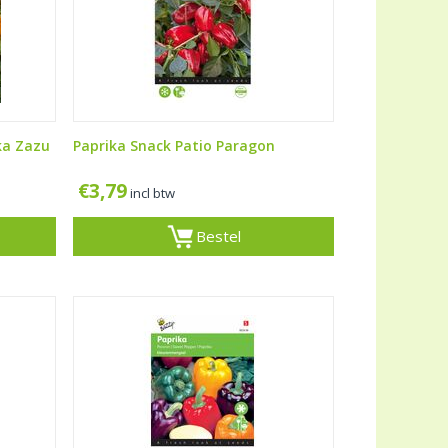
ka Zazu
Paprika Snack Patio Paragon
€
3,79
incl btw
Bestel