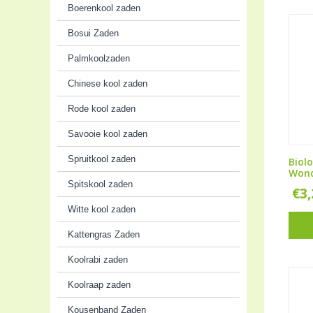
Boerenkool zaden
Bosui Zaden
Palmkoolzaden
Chinese kool zaden
Rode kool zaden
Savooie kool zaden
Spruitkool zaden
Biol
Wond
Spitskool zaden
€
3
Witte kool zaden
Kattengras Zaden
Koolrabi zaden
Koolraap zaden
Kousenband Zaden