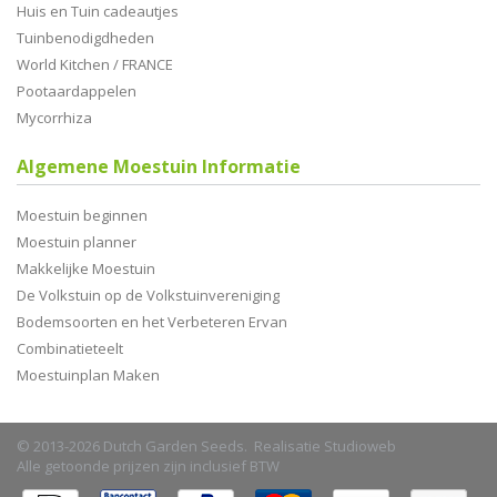
Huis en Tuin cadeautjes
Tuinbenodigdheden
World Kitchen / FRANCE
Pootaardappelen
Mycorrhiza
Algemene Moestuin Informatie
Moestuin beginnen
Moestuin planner
Makkelijke Moestuin
De Volkstuin op de Volkstuinvereniging
Bodemsoorten en het Verbeteren Ervan
Combinatieteelt
Moestuinplan Maken
© 2013-2026 Dutch Garden Seeds. Realisatie
Studioweb
Alle getoonde prijzen zijn inclusief BTW