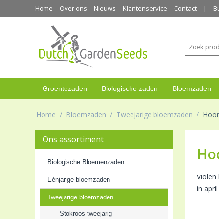
Home
Over ons
Nieuws
Klantenservice
Contact
B
Groentezaden
Biologische zaden
Bloemzaden
Home
/
Bloemzaden
/
Tweejarige bloemzaden
/
Hoor
Ons assortiment
Hoo
Biologische Bloemenzaden
Violen
Eénjarige bloemzaden
in apri
Tweejarige bloemzaden
Stokroos tweejarig