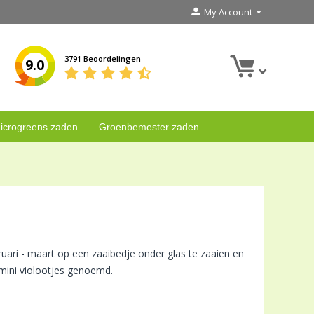
My Account
3791 Beoordelingen
9.0
icrogreens zaden
Groenbemester zaden
uari - maart op een zaaibedje onder glas te zaaien en
mini violootjes genoemd.