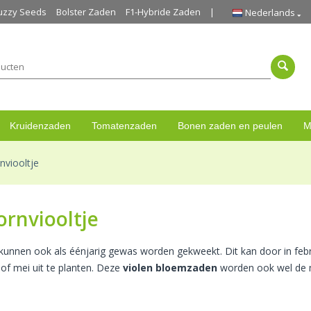
uzzy Seeds
Bolster Zaden
F1-Hybride Zaden
Nederlands
Kruidenzaden
Tomatenzaden
Bonen zaden en peulen
M
nviooltje
rnviooltje
 kunnen ook als éénjarig gewas worden gekweekt. Dit kan door in febr
l of mei uit te planten. Deze
violen bloemzaden
worden ook wel de 