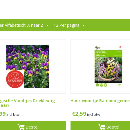
er Alfabetisch: A naar Z
12 Per pagina
gische Viooltjes Driekleurig
Hoornviooltje Bambini geme
baar)
,99
€
2,59
incl btw
incl btw
Bestel
Bestel