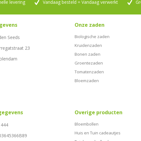
nelle levering
Vandaag besteld = Vandaag verwerkt
Gr
gevens
Onze zaden
Biologische zaden
den Seeds
Kruidenzaden
rregatstraat 23
Bonen zaden
Volendam
Groentezaden
Tomatenzaden
Bloemzaden
sgegevens
Overige producten
Bloembollen
1444
Huis en Tuin cadeautjes
03645366B89