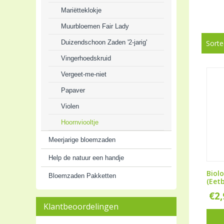
Mariëtteklokje
Muurbloemen Fair Lady
Duizendschoon Zaden '2-jarig'
Sorte
Vingerhoedskruid
Vergeet-me-niet
Papaver
Violen
Hoornviooltje
Meerjarige bloemzaden
Help de natuur een handje
Biolo
Bloemzaden Pakketten
(Eet
€
2
Klantbeoordelingen