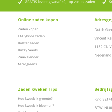
GRATIS levering vanaf 40,- op zakjes zaden
S
Online zaden kopen
Adresge
Zaden kopen
Dutch Gar
F1-Hybride zaden
Vincent Ka
Bolster zaden
1132 CN 
Buzzy Seeds
Nederland
Zaaikalender
Microgreens
Zaden Kweken Tips
Bedrijf
Hoe kweek ik groente?
KvK: 8214
Hoe kweek ik bloemen?
BTW: NL0