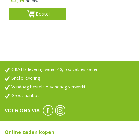
€
2,59
incl btw
Bestel
GRATIS levering vanaf 40,- op zakjes zaden
Snelle levering
Vandaag besteld = Vandaag verwerkt
Groot aanbod
VOLG ONS VIA
Online zaden kopen