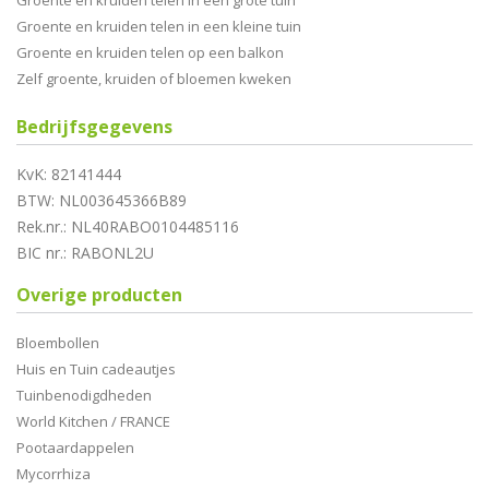
Groente en kruiden telen in een grote tuin
Groente en kruiden telen in een kleine tuin
Groente en kruiden telen op een balkon
Zelf groente, kruiden of bloemen kweken
Bedrijfsgegevens
KvK: 82141444
BTW: NL003645366B89
Rek.nr.: NL40RABO0104485116
BIC nr.: RABONL2U
Overige producten
Bloembollen
Huis en Tuin cadeautjes
Tuinbenodigdheden
World Kitchen / FRANCE
Pootaardappelen
Mycorrhiza