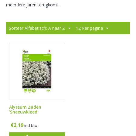
meerdere jaren terugkomt.
Sorteer Alfabetisch: A naar Z
12 Per pagina
Alyssum Zaden
'Sneeuwkleed'
€
2,19
incl btw