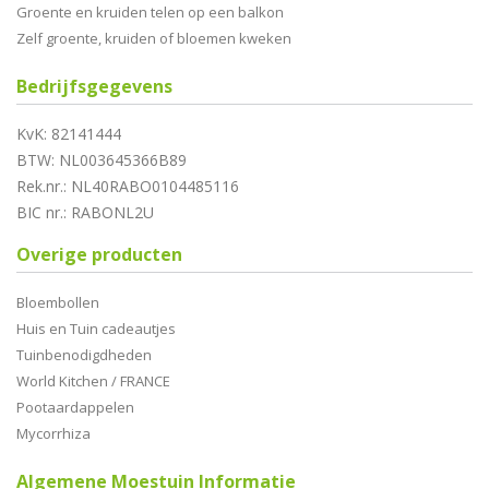
Groente en kruiden telen op een balkon
Zelf groente, kruiden of bloemen kweken
Bedrijfsgegevens
KvK: 82141444
BTW: NL003645366B89
Rek.nr.: NL40RABO0104485116
BIC nr.: RABONL2U
Overige producten
Bloembollen
Huis en Tuin cadeautjes
Tuinbenodigdheden
World Kitchen / FRANCE
Pootaardappelen
Mycorrhiza
Algemene Moestuin Informatie