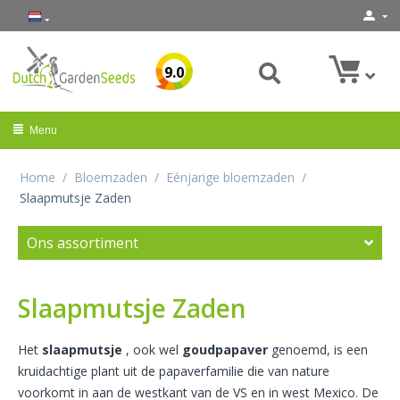
9.0
Menu
Home
/
Bloemzaden
/
Eénjarige bloemzaden
/
Slaapmutsje Zaden
Ons assortiment
Slaapmutsje Zaden
Het
slaapmutsje
,
ook wel
goudpapaver
genoemd, is een
kruidachtige
plant uit de papaverfamilie
die van nature
voorkomt in aan de westkant van de VS en in west Mexico. De