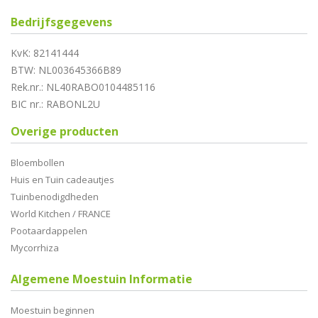
Bedrijfsgegevens
KvK: 82141444
BTW: NL003645366B89
Rek.nr.: NL40RABO0104485116
BIC nr.: RABONL2U
Overige producten
Bloembollen
Huis en Tuin cadeautjes
Tuinbenodigdheden
World Kitchen / FRANCE
Pootaardappelen
Mycorrhiza
Algemene Moestuin Informatie
Moestuin beginnen