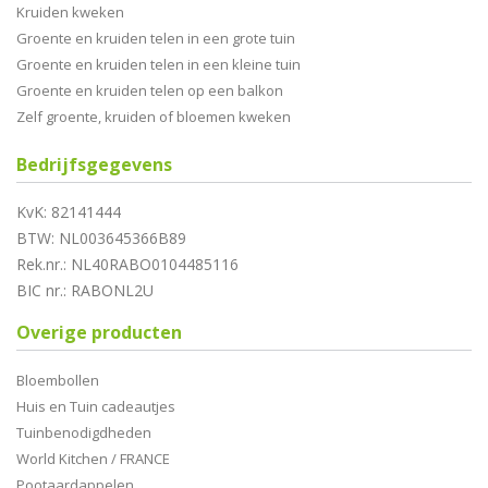
Kruiden kweken
Groente en kruiden telen in een grote tuin
Groente en kruiden telen in een kleine tuin
Groente en kruiden telen op een balkon
Zelf groente, kruiden of bloemen kweken
Bedrijfsgegevens
KvK: 82141444
BTW: NL003645366B89
Rek.nr.: NL40RABO0104485116
BIC nr.: RABONL2U
Overige producten
Bloembollen
Huis en Tuin cadeautjes
Tuinbenodigdheden
World Kitchen / FRANCE
Pootaardappelen