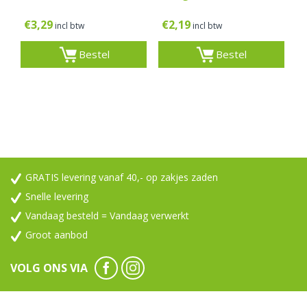
€
3,29
€
2,19
incl btw
incl btw
Bestel
Bestel
GRATIS levering vanaf 40,- op zakjes zaden
Snelle levering
Vandaag besteld = Vandaag verwerkt
Groot aanbod
VOLG ONS VIA