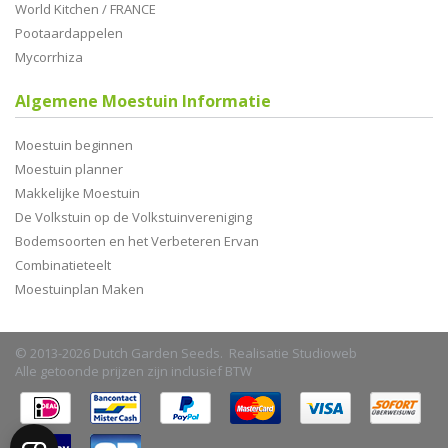
World Kitchen / FRANCE
Pootaardappelen
Mycorrhiza
Algemene Moestuin Informatie
Moestuin beginnen
Moestuin planner
Makkelijke Moestuin
De Volkstuin op de Volkstuinvereniging
Bodemsoorten en het Verbeteren Ervan
Combinatieteelt
Moestuinplan Maken
© 2013-2026 Dutch Garden Seeds. Realisatie
Studioweb
Alle getoonde prijzen zijn inclusief BTW