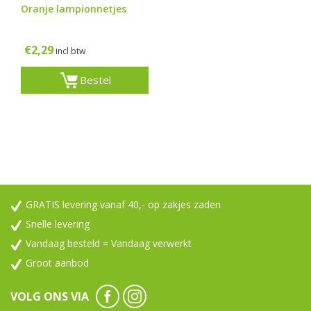
Oranje lampionnetjes
€
2,29
incl btw
Bestel
GRATIS levering vanaf 40,- op zakjes zaden
Snelle levering
Vandaag besteld = Vandaag verwerkt
Groot aanbod
VOLG ONS VIA