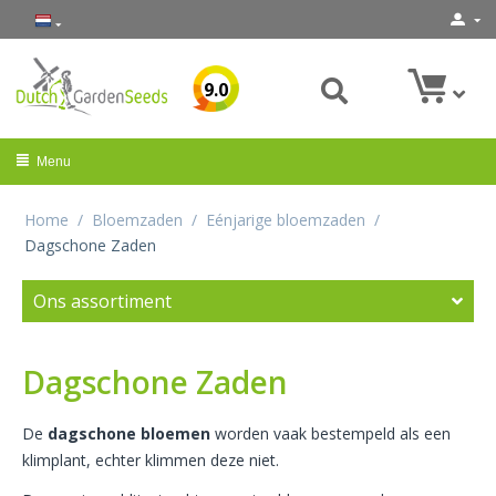
9.0
Menu
Home
/
Bloemzaden
/
Eénjarige bloemzaden
/
Dagschone Zaden
Ons assortiment
Dagschone Zaden
De
dagschone bloemen
worden vaak bestempeld als een
klimplant, echter klimmen deze niet.