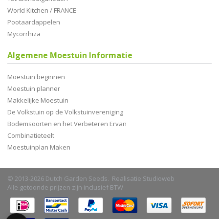
World Kitchen / FRANCE
Pootaardappelen
Mycorrhiza
Algemene Moestuin Informatie
Moestuin beginnen
Moestuin planner
Makkelijke Moestuin
De Volkstuin op de Volkstuinvereniging
Bodemsoorten en het Verbeteren Ervan
Combinatieteelt
Moestuinplan Maken
© 2013-2026 Dutch Garden Seeds. Realisatie
Studioweb
Alle getoonde prijzen zijn inclusief BTW