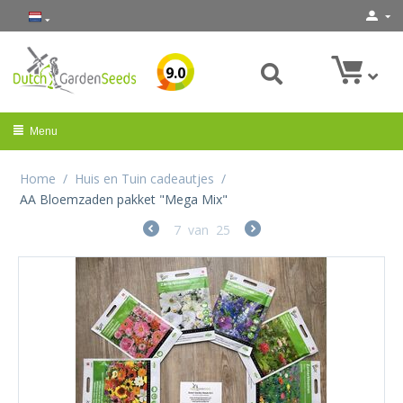
9.0
Menu
Home
/
Huis en Tuin cadeautjes
/
AA Bloemzaden pakket "Mega Mix"
7
van
25