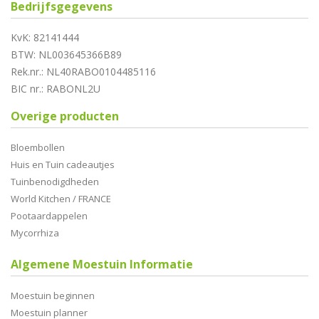
Bedrijfsgegevens
KvK: 82141444
BTW: NL003645366B89
Rek.nr.: NL40RABO0104485116
BIC nr.: RABONL2U
Overige producten
Bloembollen
Huis en Tuin cadeautjes
Tuinbenodigdheden
World Kitchen / FRANCE
Pootaardappelen
Mycorrhiza
Algemene Moestuin Informatie
Moestuin beginnen
Moestuin planner