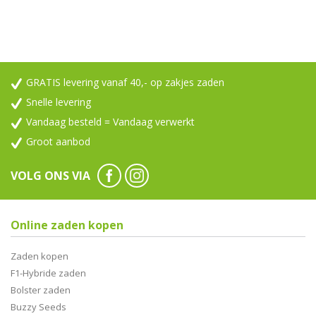
GRATIS levering vanaf 40,- op zakjes zaden
Snelle levering
Vandaag besteld = Vandaag verwerkt
Groot aanbod
VOLG ONS VIA
Online zaden kopen
Zaden kopen
F1-Hybride zaden
Bolster zaden
Buzzy Seeds