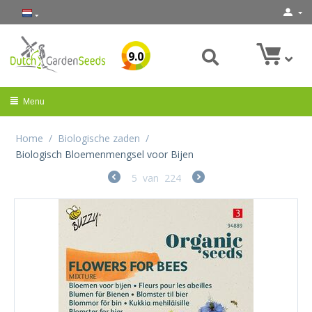
9.0
Menu
Home
/
Biologische zaden
/
Biologisch Bloemenmengsel voor Bijen
5
van
224