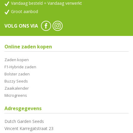
Vandaag besteld = Vandaag verwerkt
Groot aanbod
VOLG ONS VIA
Online zaden kopen
Zaden kopen
F1-Hybride zaden
Bolster zaden
Buzzy Seeds
Zaaikalender
Microgreens
Adresgegevens
Dutch Garden Seeds
Vincent Karregatstraat 23