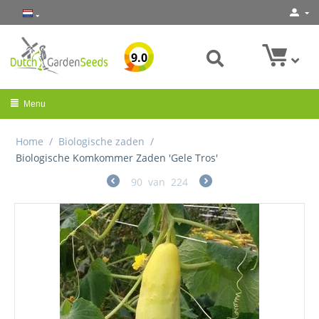
9.0
Menu
Home
/
Biologische zaden
/
Biologische Komkommer Zaden 'Gele Tros'
90
van
224