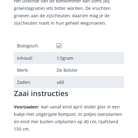
Het uiteinde van de komkommer kan soms (bij
groeistagnatie) iets bitter worden. De vruchten
groeien aan de zijscheuten, daarom mag je de
zijscheuten nooit in hun geheel wegsnoeien.
Biologisch:
Inhoud:
1,5
gram
Merk:
De Bolster
Zaden:
±
60
Zaai instructies
Voorzaaien:
kan vanaf eind april onder glas in een
bakje met uitgerijpte kompost. In potjes overplanten
en eind mei buiten uitplanten op 40 cm, rijafstand
150 cm.