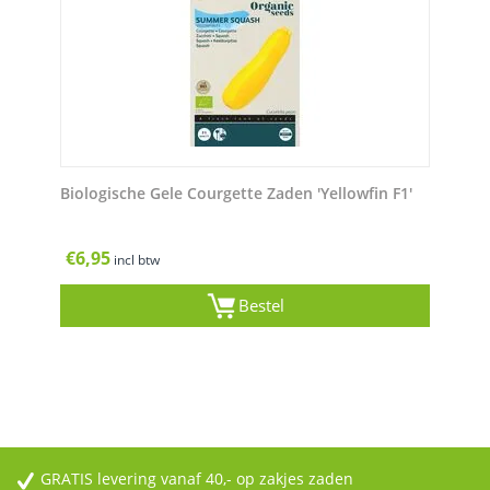
Biologische Gele Courgette Zaden 'Yellowfin F1'
€
6,95
incl btw
Bestel
GRATIS levering vanaf 40,- op zakjes zaden