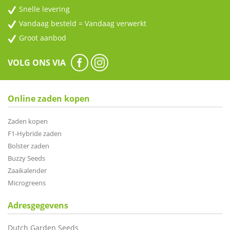
Snelle levering
Vandaag besteld = Vandaag verwerkt
Groot aanbod
VOLG ONS VIA
Online zaden kopen
Zaden kopen
F1-Hybride zaden
Bolster zaden
Buzzy Seeds
Zaaikalender
Microgreens
Adresgegevens
Dutch Garden Seeds