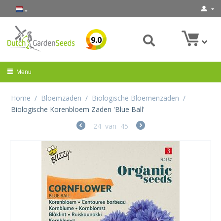
9.0
Menu
Home
/
Bloemzaden
/
Biologische Bloemenzaden
/
Biologische Korenbloem Zaden 'Blue Ball'
24
van
45