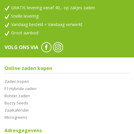
GRATIS levering vanaf 40,- op zakjes zaden
Snelle levering
Vandaag besteld = Vandaag verwerkt
Groot aanbod
VOLG ONS VIA
Online zaden kopen
Zaden kopen
F1-Hybride zaden
Bolster zaden
Buzzy Seeds
Zaaikalender
Microgreens
Adresgegevens