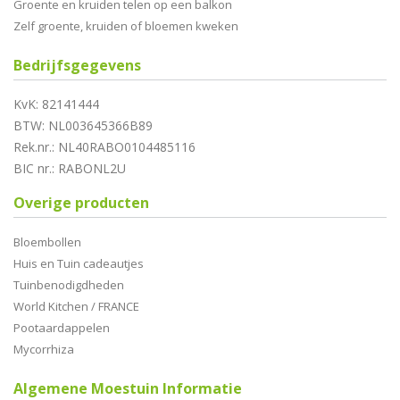
Groente en kruiden telen op een balkon
Zelf groente, kruiden of bloemen kweken
Bedrijfsgegevens
KvK: 82141444
BTW: NL003645366B89
Rek.nr.: NL40RABO0104485116
BIC nr.: RABONL2U
Overige producten
Bloembollen
Huis en Tuin cadeautjes
Tuinbenodigdheden
World Kitchen / FRANCE
Pootaardappelen
Mycorrhiza
Algemene Moestuin Informatie