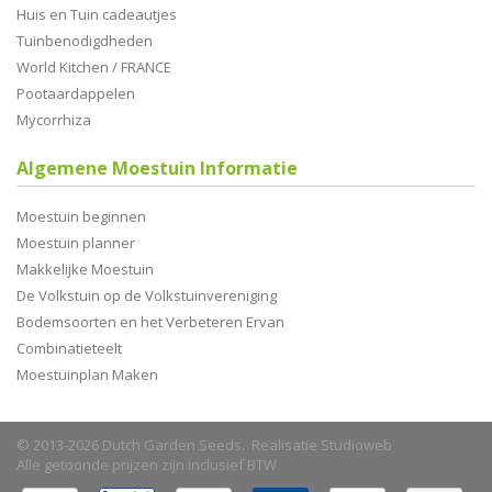
Huis en Tuin cadeautjes
Tuinbenodigdheden
World Kitchen / FRANCE
Pootaardappelen
Mycorrhiza
Algemene Moestuin Informatie
Moestuin beginnen
Moestuin planner
Makkelijke Moestuin
De Volkstuin op de Volkstuinvereniging
Bodemsoorten en het Verbeteren Ervan
Combinatieteelt
Moestuinplan Maken
© 2013-2026 Dutch Garden Seeds. Realisatie
Studioweb
Alle getoonde prijzen zijn inclusief BTW