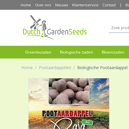
Home
Over ons
Nieuws
Klantenservice
Contact
B
Groentezaden
Biologische zaden
Bloemzaden
Home
/
Pootaardappelen
/
Biologische Pootaardappel 