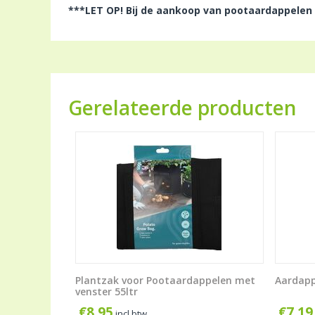
***LET OP! Bij de aankoop van pootaardappelen
Gerelateerde producten
Plantzak voor Pootaardappelen met
Aardapp
venster 55ltr
€
8,95
€
7,19
incl btw