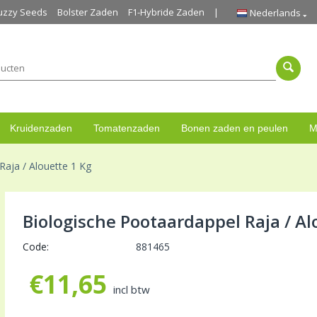
uzzy Seeds
Bolster Zaden
F1-Hybride Zaden
Nederlands
Kruidenzaden
Tomatenzaden
Bonen zaden en peulen
M
Raja / Alouette 1 Kg
Biologische Pootaardappel Raja / Al
Code:
881465
€
11,65
incl btw