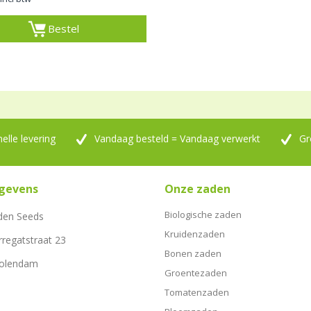
Bestel
nelle levering
Vandaag besteld = Vandaag verwerkt
Gr
gevens
Onze zaden
Biologische zaden
den Seeds
Kruidenzaden
rregatstraat 23
Bonen zaden
Volendam
Groentezaden
Tomatenzaden