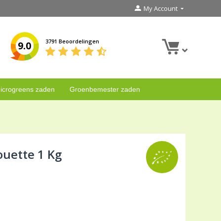
My Account
3791 Beoordelingen
9.0
icrogreens zaden
Groenbemester zaden
ouette 1 Kg