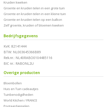
Kruiden kweken
Groente en kruiden telen in een grote tuin
Groente en kruiden telen in een kleine tuin
Groente en kruiden telen op een balkon
Zelf groente, kruiden of bloemen kweken
Bedrijfsgegevens
KvK: 82141444
BTW: NL003645366B89
Rek.nr.: NL40RABO0104485116
BIC nr.: RABONL2U
Overige producten
Bloembollen
Huis en Tuin cadeautjes
Tuinbenodigdheden
World Kitchen / FRANCE
Pootaardappelen