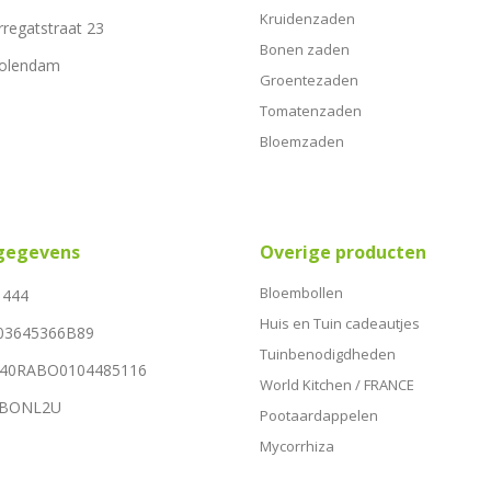
Kruidenzaden
rregatstraat 23
Bonen zaden
Volendam
Groentezaden
Tomatenzaden
Bloemzaden
sgegevens
Overige producten
Bloembollen
1444
Huis en Tuin cadeautjes
03645366B89
Tuinbenodigdheden
NL40RABO0104485116
World Kitchen / FRANCE
RABONL2U
Pootaardappelen
Mycorrhiza