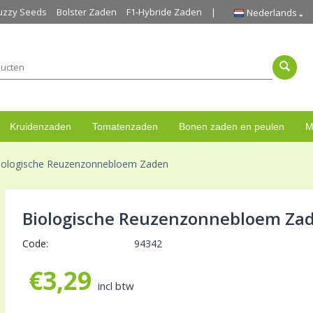
uzzy Seeds
Bolster Zaden
F1-Hybride Zaden
Nederlands
Kruidenzaden
Tomatenzaden
Bonen zaden en peulen
M
iologische Reuzenzonnebloem Zaden
Biologische Reuzenzonnebloem Za
Code:
94342
€
3,29
incl btw