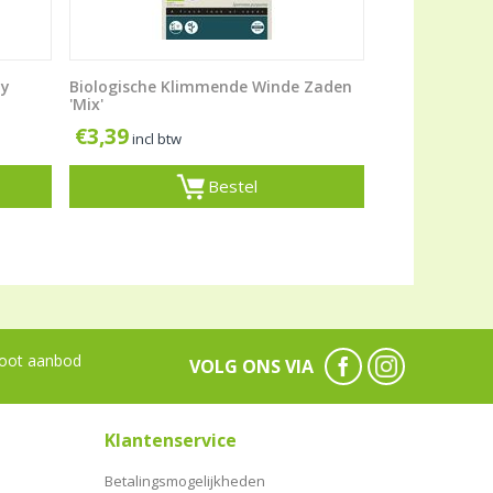
ay
Biologische Klimmende Winde Zaden
'Mix'
€
3,39
incl btw
Bestel
oot aanbod
VOLG ONS VIA
Klantenservice
Betalingsmogelijkheden