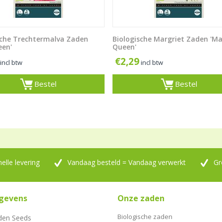
sche Trechtermalva Zaden
Biologische Margriet Zaden 'M
een'
Queen'
€
2,29
incl btw
incl btw
Bestel
Bestel
nelle levering
Vandaag besteld = Vandaag verwerkt
Gr
gevens
Onze zaden
Biologische zaden
den Seeds