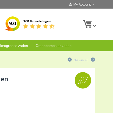
My Account
3791 Beoordelingen
9.0
icrogreens zaden
Groenbemester zaden
34
van
45
den