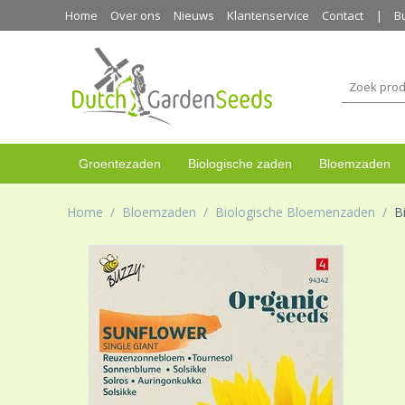
Home
Over ons
Nieuws
Klantenservice
Contact
B
Groentezaden
Biologische zaden
Bloemzaden
Home
/
Bloemzaden
/
Biologische Bloemenzaden
/
B