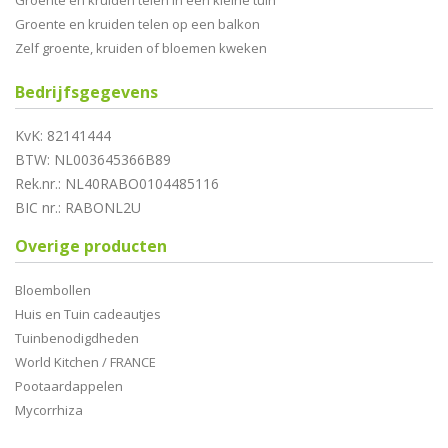
Groente en kruiden telen in een kleine tuin
Groente en kruiden telen op een balkon
Zelf groente, kruiden of bloemen kweken
Bedrijfsgegevens
KvK: 82141444
BTW: NL003645366B89
Rek.nr.: NL40RABO0104485116
BIC nr.: RABONL2U
Overige producten
Bloembollen
Huis en Tuin cadeautjes
Tuinbenodigdheden
World Kitchen / FRANCE
Pootaardappelen
Mycorrhiza