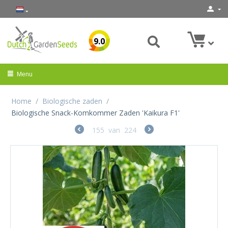
9.0
Menu
Home
/
Biologische zaden
/
Biologische Snack-Komkommer Zaden 'Kaikura F1'
155
van
224