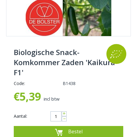
Biologische Snack-
Komkommer Zaden 'Kaikura
F1'
Code:
B1438
€
5,39
incl btw
+
Aantal:
−
Bestel