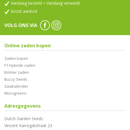
Vandaag besteld = Vandaag verwerkt
Groot aanbod
VOLG ONS VIA
Online zaden kopen
Zaden kopen
F1-Hybride zaden
Bolster zaden
Buzzy Seeds
Zaaikalender
Microgreens
Adresgegevens
Dutch Garden Seeds
Vincent Karregatstraat 23