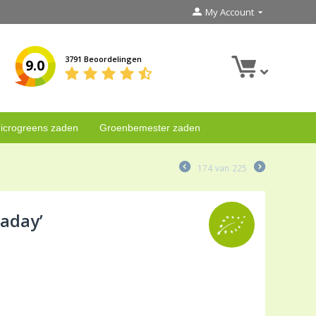
My Account
3791 Beoordelingen
9.0
icrogreens zaden
Groenbemester zaden
174
van
225
aday’