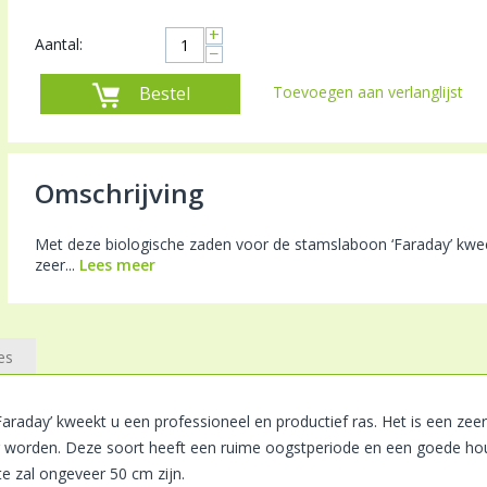
+
Aantal:
−
Bestel
Toevoegen aan verlanglijst
Omschrijving
Met deze biologische zaden voor de stamslaboon ‘Faraday’ kweek
zeer...
Lees meer
es
raday’ kweekt u een professioneel en productief ras. Het is een zeer
g worden. Deze soort heeft een ruime oogstperiode en een goede houd
te zal ongeveer 50 cm zijn.