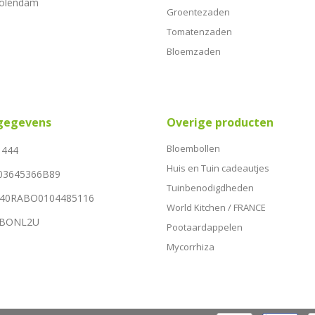
Volendam
Groentezaden
Tomatenzaden
Bloemzaden
sgegevens
Overige producten
Bloembollen
1444
Huis en Tuin cadeautjes
03645366B89
Tuinbenodigdheden
NL40RABO0104485116
World Kitchen / FRANCE
RABONL2U
Pootaardappelen
Mycorrhiza