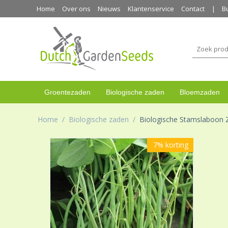
Home
Over ons
Nieuws
Klantenservice
Contact
B
Groentezaden
Biologische zaden
Bloemzaden
Home
/
Biologische zaden
/
Biologische Stamslaboon Z
7%
korting