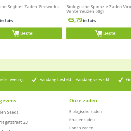
che Snijbiet Zaden 'Fireworks'
Biologische Spinazie Zaden Viro
Winterreuzen 50gr.
€
5,79
incl btw
incl btw
Bestel
Bestel
nelle levering
Vandaag besteld = Vandaag verwerkt
Gr
gevens
Onze zaden
Biologische zaden
den Seeds
Kruidenzaden
rregatstraat 23
Bonen zaden