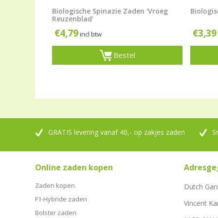
Biologische Spinazie Zaden 'Vroeg
Biologis
Reuzenblad'
€
4,79
€
3,39
incl btw
Bestel
GRATIS levering vanaf 40,- op zakjes zaden
S
Online zaden kopen
Adresge
Zaden kopen
Dutch Gar
F1-Hybride zaden
Vincent Ka
Bolster zaden