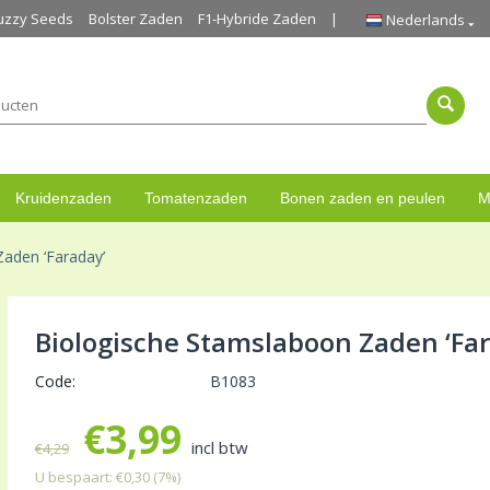
uzzy Seeds
Bolster Zaden
F1-Hybride Zaden
Nederlands
Kruidenzaden
Tomatenzaden
Bonen zaden en peulen
M
aden ‘Faraday’
Biologische Stamslaboon Zaden ‘Far
Code:
B1083
€
3,99
incl btw
€
4,29
U bespaart:
€
0,30
(
7
%)