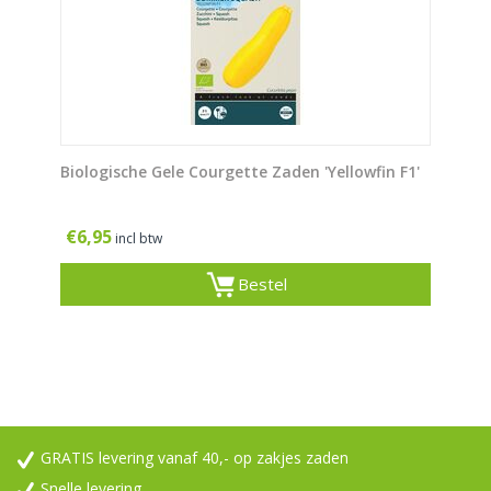
Biologische Gele Courgette Zaden 'Yellowfin F1'
€
6,95
incl btw
Bestel
GRATIS levering vanaf 40,- op zakjes zaden
Snelle levering