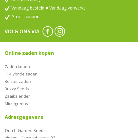
Vandaag besteld = Vandaag verwerkt
Groot aanbod
VOLG ONS VIA
Online zaden kopen
Zaden kopen
F1-Hybride zaden
Bolster zaden
Buzzy Seeds
Zaaikalender
Microgreens
Adresgegevens
Dutch Garden Seeds
Vincent Karregatstraat 23