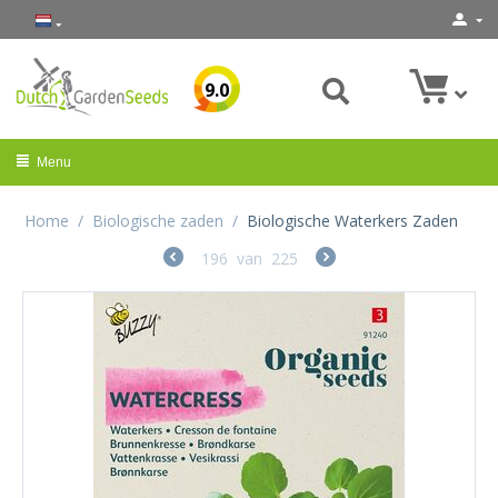
9.0
Menu
Home
/
Biologische zaden
/
Biologische Waterkers Zaden
196
van
225