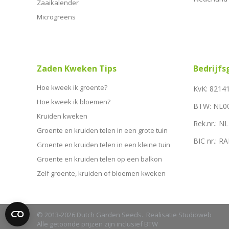
Zaaikalender
Microgreens
Zaden Kweken Tips
Bedrijf
Hoe kweek ik groente?
KvK: 8214
Hoe kweek ik bloemen?
BTW: NL0
Kruiden kweken
Rek.nr.: 
Groente en kruiden telen in een grote tuin
BIC nr.: 
Groente en kruiden telen in een kleine tuin
Groente en kruiden telen op een balkon
Zelf groente, kruiden of bloemen kweken
© 2013-2026 Dutch Garden Seeds. Realisatie
Studioweb
Alle getoonde prijzen zijn inclusief BTW