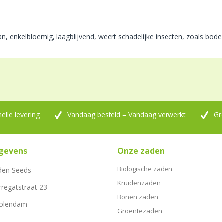
aan, enkelbloemig, laagblijvend, weert schadelijke insecten, zoals bo
nelle levering
Vandaag besteld = Vandaag verwerkt
Gr
gevens
Onze zaden
Biologische zaden
den Seeds
Kruidenzaden
rregatstraat 23
Bonen zaden
Volendam
Groentezaden