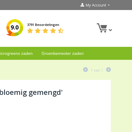
My Account
3791 Beoordelingen
9.0
icrogreens zaden
Groenbemester zaden
1
van
1
nbloemig gemengd'