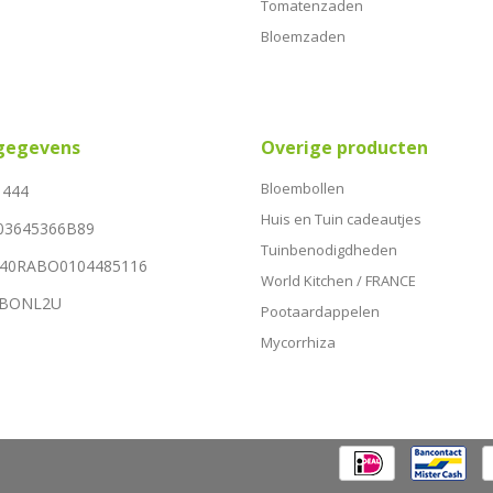
Tomatenzaden
Bloemzaden
sgegevens
Overige producten
Bloembollen
1444
Huis en Tuin cadeautjes
03645366B89
Tuinbenodigdheden
NL40RABO0104485116
World Kitchen / FRANCE
RABONL2U
Pootaardappelen
Mycorrhiza