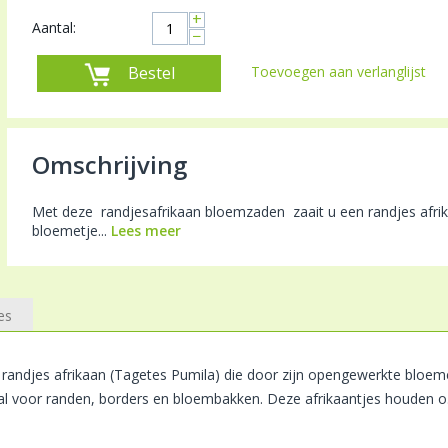
+
Aantal:
−
Bestel
Toevoegen aan verlanglijst
Omschrijving
Met deze randjesafrikaan bloemzaden zaait u een randjes afrik
bloemetje...
Lees meer
es
 randjes afrikaan (Tagetes Pumila) die door zijn opengewerkte bloeme
aal voor randen, borders en bloembakken. Deze afrikaantjes houden o