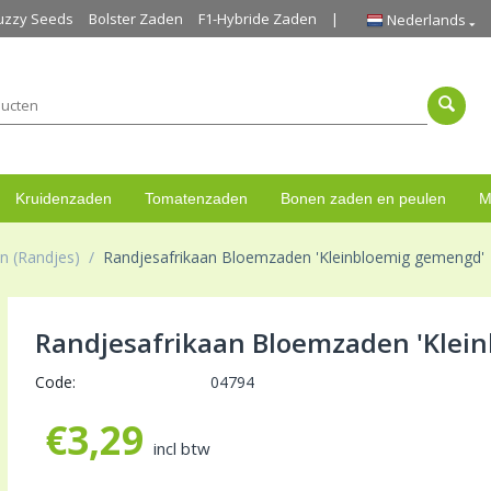
uzzy Seeds
Bolster Zaden
F1-Hybride Zaden
Nederlands
Kruidenzaden
Tomatenzaden
Bonen zaden en peulen
M
an (Randjes)
/
Randjesafrikaan Bloemzaden 'Kleinbloemig gemengd'
Randjesafrikaan Bloemzaden 'Klei
Code:
04794
€
3,29
incl btw