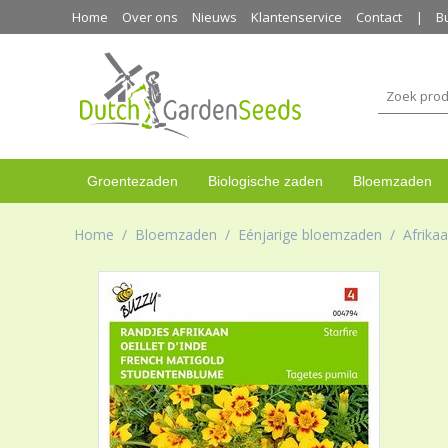
Home
Over ons
Nieuws
Klantenservice
Contact
B
Groentezaden
Biologische zaden
Bloemzaden
Home
/
Bloemzaden
/
Eénjarige bloemzaden
/
Afrika