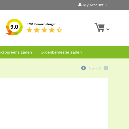
My Account
3791 Beoordelingen
9.0
icrogreens zaden
Groenbemester zaden
3
van
3