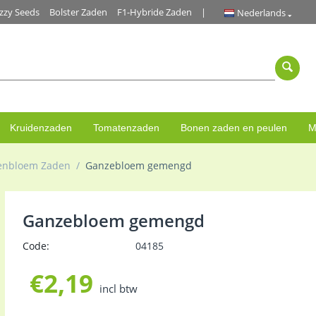
zzy Seeds
Bolster Zaden
F1-Hybride Zaden
Nederlands
Kruidenzaden
Tomatenzaden
Bonen zaden en peulen
M
enbloem Zaden
/
Ganzebloem gemengd
Ganzebloem gemengd
Code:
04185
€
2,19
incl btw