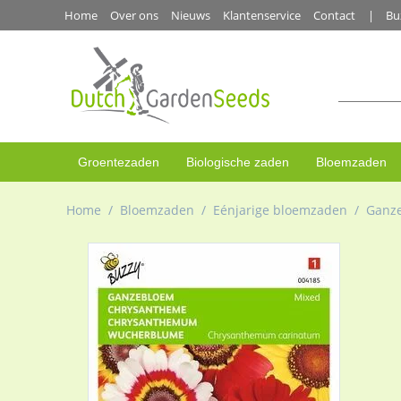
Home
Over ons
Nieuws
Klantenservice
Contact
Bu
Groentezaden
Biologische zaden
Bloemzaden
Home
/
Bloemzaden
/
Eénjarige bloemzaden
/
Ganz