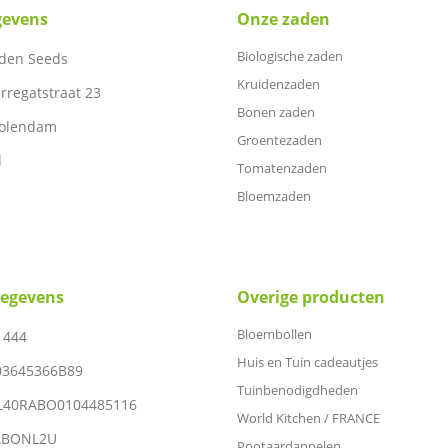
gevens
Onze zaden
Biologische zaden
den Seeds
Kruidenzaden
rregatstraat 23
Bonen zaden
Volendam
Groentezaden
d
Tomatenzaden
Bloemzaden
gegevens
Overige producten
Bloembollen
1444
Huis en Tuin cadeautjes
03645366B89
Tuinbenodigdheden
NL40RABO0104485116
World Kitchen / FRANCE
RABONL2U
Pootaardappelen