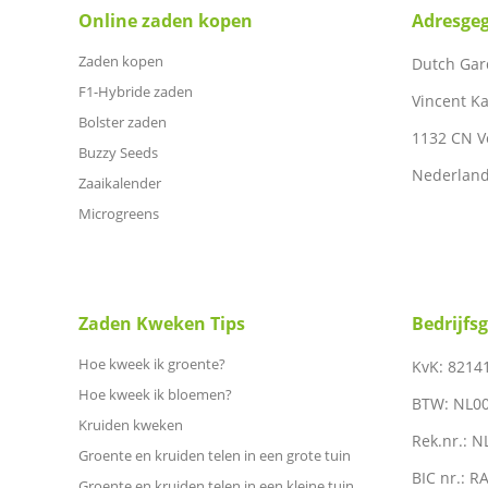
Online zaden kopen
Adresge
Zaden kopen
Dutch Gar
F1-Hybride zaden
Vincent Ka
Bolster zaden
1132 CN 
Buzzy Seeds
Nederlan
Zaaikalender
Microgreens
Zaden Kweken Tips
Bedrijfs
Hoe kweek ik groente?
KvK: 8214
Hoe kweek ik bloemen?
BTW: NL0
Kruiden kweken
Rek.nr.: 
Groente en kruiden telen in een grote tuin
BIC nr.: 
Groente en kruiden telen in een kleine tuin