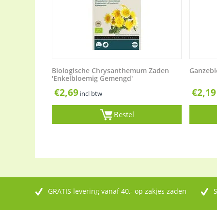
Biologische Chrysanthemum Zaden
Ganzebl
'Enkelbloemig Gemengd'
€
2,69
€
2,19
incl btw
Bestel
GRATIS levering vanaf 40,- op zakjes zaden
S