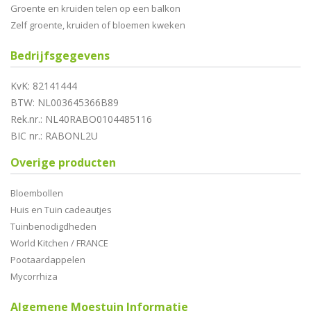
Groente en kruiden telen op een balkon
Zelf groente, kruiden of bloemen kweken
Bedrijfsgegevens
KvK: 82141444
BTW: NL003645366B89
Rek.nr.: NL40RABO0104485116
BIC nr.: RABONL2U
Overige producten
Bloembollen
Huis en Tuin cadeautjes
Tuinbenodigdheden
World Kitchen / FRANCE
Pootaardappelen
Mycorrhiza
Algemene Moestuin Informatie