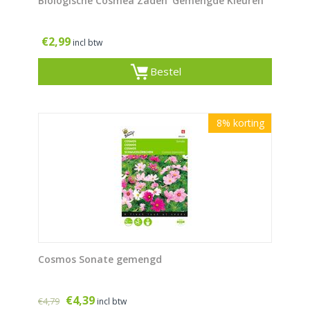
Biologische Cosmea Zaden 'Gemengde Kleuren'
€
2,99
incl btw
Bestel
8%
korting
Cosmos Sonate gemengd
€
4,39
€
4,79
incl btw