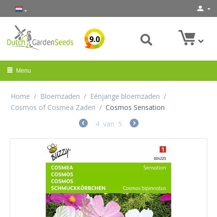
9.0
Menu
Home
/
Bloemzaden
/
Eénjarige bloemzaden
/
Cosmos of Cosmea Zaden
/
Cosmos Sensation
4
van
5