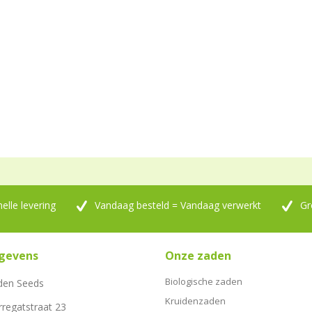
nelle levering
Vandaag besteld = Vandaag verwerkt
Gr
gevens
Onze zaden
Biologische zaden
den Seeds
Kruidenzaden
rregatstraat 23