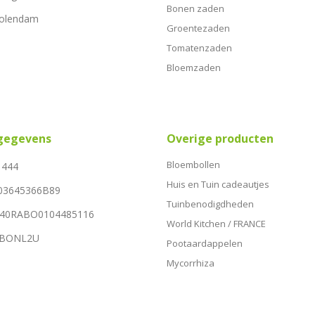
Bonen zaden
Volendam
Groentezaden
Tomatenzaden
Bloemzaden
sgegevens
Overige producten
Bloembollen
1444
Huis en Tuin cadeautjes
03645366B89
Tuinbenodigdheden
NL40RABO0104485116
World Kitchen / FRANCE
RABONL2U
Pootaardappelen
Mycorrhiza