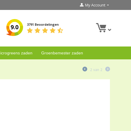
My Account
3791 Beoordelingen
9.0
icrogreens zaden
Groenbemester zaden
2
van
2