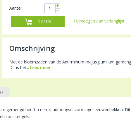
+
Aantal:
−
Bestel
Toevoegen aan verlanglijst
Omschrijving
Met de bloemzaden van de Antirrhinum majus pumilum gemengd
Dit is het...
Lees meer
es
um gemengd heeft u een zaadmengsel voor lage leeuwenbekken. Dit i
l bloeistengels.