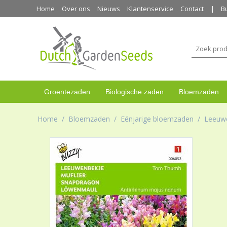
Home
Over ons
Nieuws
Klantenservice
Contact
B
Groentezaden
Biologische zaden
Bloemzaden
Home
/
Bloemzaden
/
Eénjarige bloemzaden
/
Leeuw