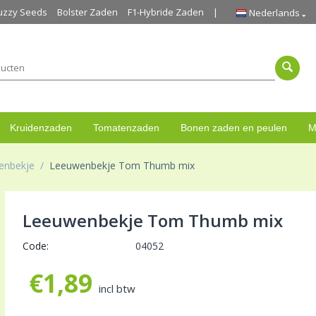
uzzy Seeds
Bolster Zaden
F1-Hybride Zaden
Nederlands
Kruidenzaden
Tomatenzaden
Bonen zaden en peulen
M
enbekje
/
Leeuwenbekje Tom Thumb mix
Leeuwenbekje Tom Thumb mix
Code:
04052
€
1,89
incl btw