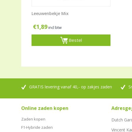
Leeuwenbekje Mix
€
1,89
incl btw
Bestel
GRATIS levering vanaf 40,- op zakjes zaden
S
Online zaden kopen
Adresge
Zaden kopen
Dutch Gar
F1-Hybride zaden
Vincent Ka