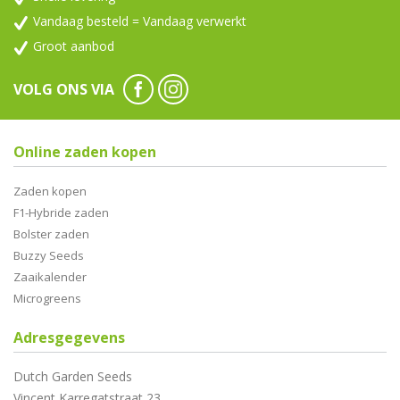
Vandaag besteld = Vandaag verwerkt
Groot aanbod
VOLG ONS VIA
Online zaden kopen
Zaden kopen
F1-Hybride zaden
Bolster zaden
Buzzy Seeds
Zaaikalender
Microgreens
Adresgegevens
Dutch Garden Seeds
Vincent Karregatstraat 23