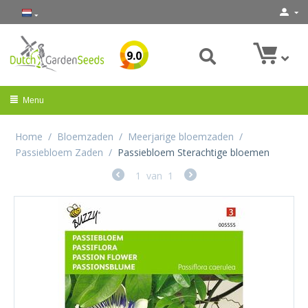
9.0
Menu
Home
/
Bloemzaden
/
Meerjarige bloemzaden
/
Passiebloem Zaden
/
Passiebloem Sterachtige bloemen
1
van
1