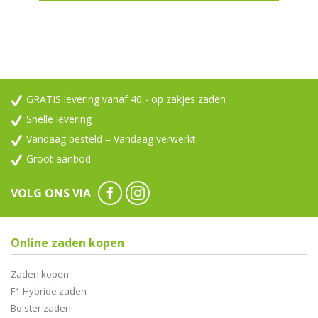
GRATIS levering vanaf 40,- op zakjes zaden
Snelle levering
Vandaag besteld = Vandaag verwerkt
Groot aanbod
VOLG ONS VIA
Online zaden kopen
Zaden kopen
F1-Hybride zaden
Bolster zaden