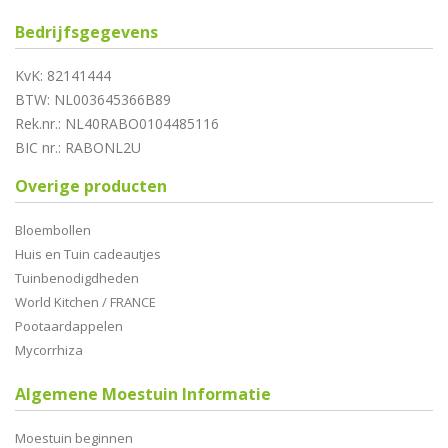
Bedrijfsgegevens
KvK: 82141444
BTW: NL003645366B89
Rek.nr.: NL40RABO0104485116
BIC nr.: RABONL2U
Overige producten
Bloembollen
Huis en Tuin cadeautjes
Tuinbenodigdheden
World Kitchen / FRANCE
Pootaardappelen
Mycorrhiza
Algemene Moestuin Informatie
Moestuin beginnen