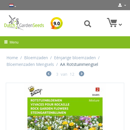
9.0
Menu
Home
/
Bloemzaden
/
Eénjarige bloemzaden
/
Bloemenzaden Mengsels
/
AA Rotstuinmengsel
3
van
12