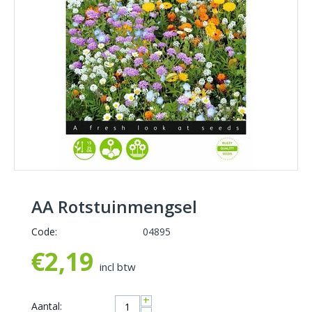
AA Rotstuinmengsel
Code:
04895
€
2,19
incl btw
+
Aantal: