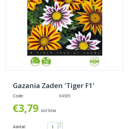
Gazania Zaden 'Tiger F1'
Code:
04305
€
3,79
incl btw
+
Aantal: