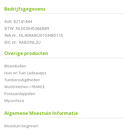
Bedrijfsgegevens
KvK: 82141444
BTW: NL003645366B89
Rek.nr.: NL40RABO0104485116
BIC nr.: RABONL2U
Overige producten
Bloembollen
Huis en Tuin cadeautjes
Tuinbenodigdheden
World Kitchen / FRANCE
Pootaardappelen
Mycorrhiza
Algemene Moestuin Informatie
Moestuin beginnen