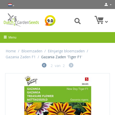
9.0
Menu
Home
/
Bloemzaden
/
Eénjarige bloemzaden
/
Gazania Zaden F1
/
Gazania Zaden 'Tiger F1'
2
van
2