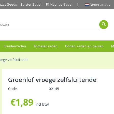
uzzy Seeds
Bolster Zaden
F1-Hybride Zaden
Nederlands
Kruidenzaden
Tomatenzaden
Bonen zaden en peulen
M
oege zelfsluitende
Groenlof vroege zelfsluitende
Code:
02145
€
1,89
incl btw