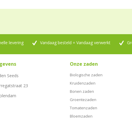
nelle levering
Vandaag besteld = Vandaag verwerkt
Gr
gevens
Onze zaden
Biologische zaden
den Seeds
Kruidenzaden
rregatstraat 23
Bonen zaden
Volendam
Groentezaden
Tomatenzaden
Bloemzaden