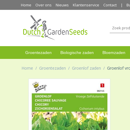
Home
Over ons
Nieuws
Klantenservice
Contact
B
Groentezaden
Biologische zaden
Bloemzaden
Home
/
Groentezaden
/
Groenlof zaden
/
Groenlof vr