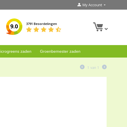
My Account
3791 Beoordelingen
9.0
icrogreens zaden
Groenbemester zaden
1
van
1