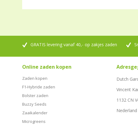
GRATIS levering vanaf 40,- op zakjes zaden
S
Online zaden kopen
Adresge
Zaden kopen
Dutch Gar
F1-Hybride zaden
Vincent Ka
Bolster zaden
1132 CN 
Buzzy Seeds
Nederland
Zaaikalender
Microgreens