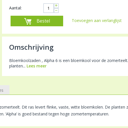
+
Aantal:
−
Bestel
Toevoegen aan verlanglijst
Omschrijving
Bloemkoolzaden , Alpha 6 is een bloemkool voor de zomerteelt. D
planten...
Lees meer
es
omerteelt. Dit ras levert flinke, vaste, witte bloemkolen. De planten 
n. ‘Alpha’ is goed bestand tegen hoge zomertemperaturen.