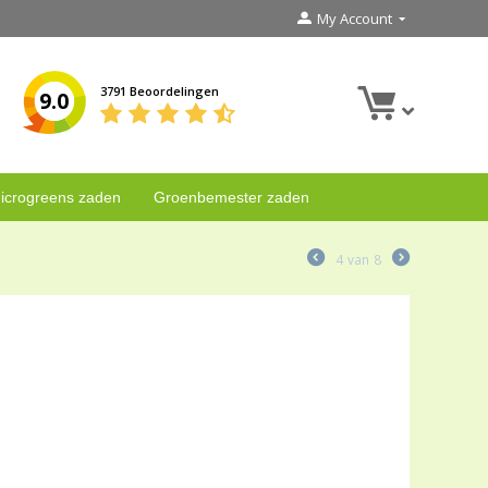
My Account
3791 Beoordelingen
9.0
icrogreens zaden
Groenbemester zaden
4
van
8