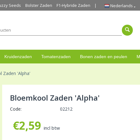
uzzy Seeds
Bolster Zaden
F1-Hybride Zaden
Nederlands
Kruidenzaden
Tomatenzaden
Bonen zaden en peulen
M
 Zaden 'Alpha'
Bloemkool Zaden 'Alpha'
Code:
02212
€
2,59
incl btw