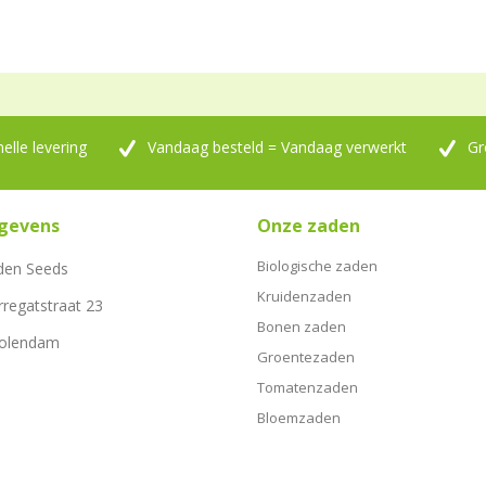
nelle levering
Vandaag besteld = Vandaag verwerkt
Gr
gevens
Onze zaden
Biologische zaden
den Seeds
Kruidenzaden
rregatstraat 23
Bonen zaden
Volendam
Groentezaden
Tomatenzaden
Bloemzaden