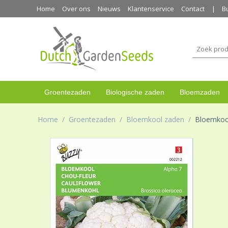
Home
Over ons
Nieuws
Klantenservice
Contact
B
Groentezaden
Biologische zaden
Bloemzaden
Home
/
Groentezaden
/
Bloemkool zaden
/
Bloemkool