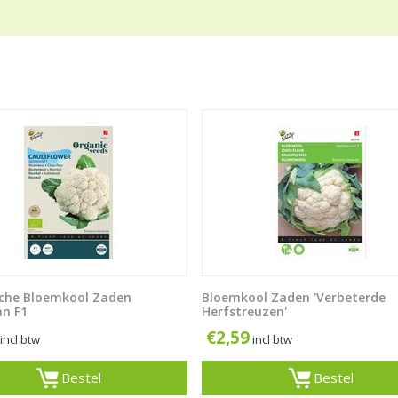
sche Bloemkool Zaden
Bloemkool Zaden 'Verbeterde
n F1
Herfstreuzen'
€
2,59
incl btw
incl btw
Bestel
Bestel