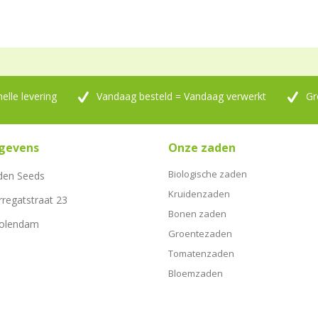
nelle levering
Vandaag besteld = Vandaag verwerkt
Gr
gevens
Onze zaden
Biologische zaden
den Seeds
Kruidenzaden
rregatstraat 23
Bonen zaden
Volendam
Groentezaden
Tomatenzaden
Bloemzaden