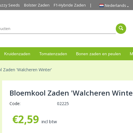
uzzy Seeds
Bolster Zaden
F1-Hybride Zaden
Nederlands
Kruidenzaden
Tomatenzaden
Bonen zaden en peulen
M
 Zaden 'Walcheren Winter'
Bloemkool Zaden 'Walcheren Winte
Code:
02225
€
2,59
incl btw