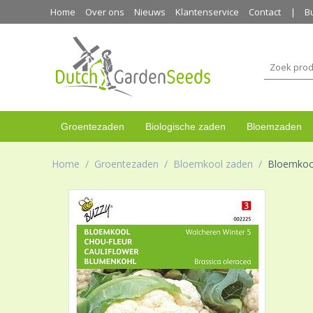
Home
Over ons
Nieuws
Klantenservice
Contact
B
Groentezaden
Biologische zaden
Bloemzaden
Home
/
Groentezaden
/
Bloemkool zaden
/
Bloemkool