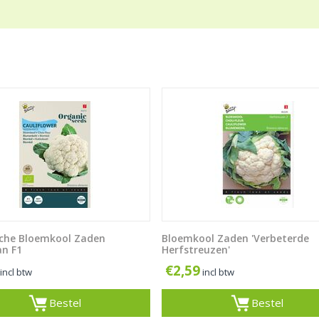
sche Bloemkool Zaden
Bloemkool Zaden 'Verbeterde
n F1
Herfstreuzen'
€
2,59
incl btw
incl btw
Bestel
Bestel