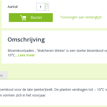
+
Aantal:
−
Bestel
Toevoegen aan verlanglijst
Omschrijving
Bloemkoolzaden , 'Walcheren Winter' is een sterke bloemkool voo
10°C...
Lees meer
es
loemkool voor de late (winter)teelt. De planten verdragen tot – 10°C 
n vormen zich in het voorjaar.