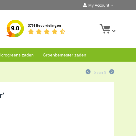
My Account
3791 Beoordelingen
9.0
icrogreens zaden
Groenbemester zaden
6
van
8
r'