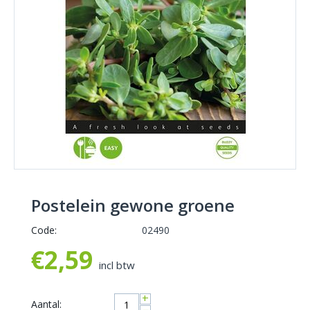
Postelein gewone groene
Code:
02490
€
2,59
incl btw
+
Aantal: