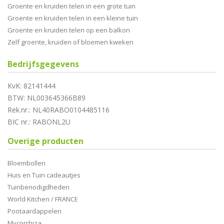
Groente en kruiden telen in een grote tuin
Groente en kruiden telen in een kleine tuin
Groente en kruiden telen op een balkon
Zelf groente, kruiden of bloemen kweken
Bedrijfsgegevens
KvK: 82141444
BTW: NL003645366B89
Rek.nr.: NL40RABO0104485116
BIC nr.: RABONL2U
Overige producten
Bloembollen
Huis en Tuin cadeautjes
Tuinbenodigdheden
World Kitchen / FRANCE
Pootaardappelen
Mycorrhiza