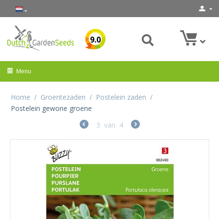
9.0
Menu
Home
/
Groentezaden
/
Postelein zaden
/
Postelein gewone groene
3
van
4