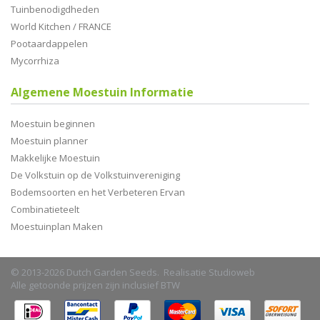
Tuinbenodigdheden
World Kitchen / FRANCE
Pootaardappelen
Mycorrhiza
Algemene Moestuin Informatie
Moestuin beginnen
Moestuin planner
Makkelijke Moestuin
De Volkstuin op de Volkstuinvereniging
Bodemsoorten en het Verbeteren Ervan
Combinatieteelt
Moestuinplan Maken
© 2013-2026 Dutch Garden Seeds. Realisatie
Studioweb
Alle getoonde prijzen zijn inclusief BTW