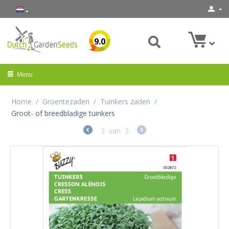
9.0
Menu
Home
/
Groentezaden
/
Tuinkers zaden
/
Groot- of breedbladige tuinkers
3
van
3