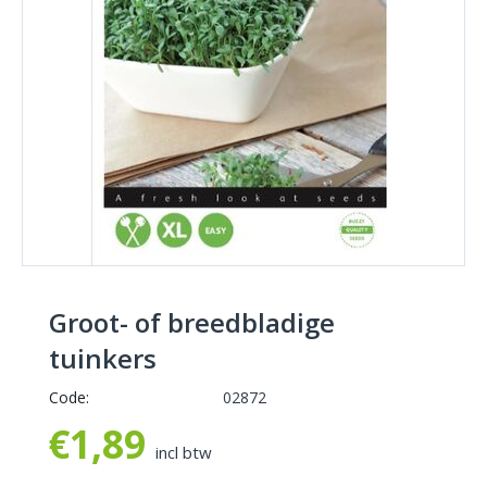
Groot- of breedbladige
tuinkers
Code:
02872
€
1,89
incl btw