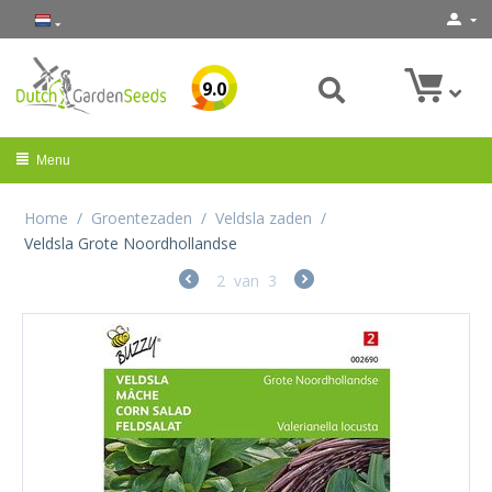
9.0
Menu
Home
/
Groentezaden
/
Veldsla zaden
/
Veldsla Grote Noordhollandse
2
van
3