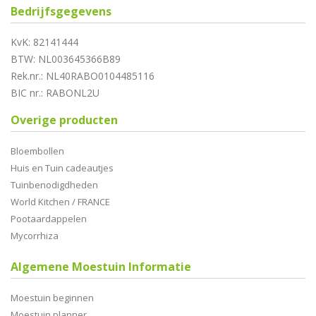
Bedrijfsgegevens
KvK: 82141444
BTW: NL003645366B89
Rek.nr.: NL40RABO0104485116
BIC nr.: RABONL2U
Overige producten
Bloembollen
Huis en Tuin cadeautjes
Tuinbenodigdheden
World Kitchen / FRANCE
Pootaardappelen
Mycorrhiza
Algemene Moestuin Informatie
Moestuin beginnen
Moestuin planner