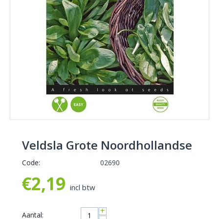
Veldsla Grote Noordhollandse
Code:
02690
€
2,19
incl btw
+
Aantal: