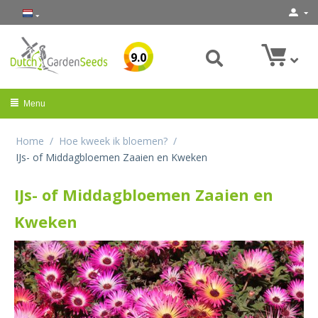
9.0
Menu
Home
/
Hoe kweek ik bloemen?
/
IJs- of Middagbloemen Zaaien en Kweken
IJs- of Middagbloemen Zaaien en
Kweken