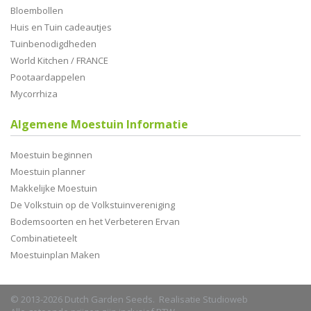
Bloembollen
Huis en Tuin cadeautjes
Tuinbenodigdheden
World Kitchen / FRANCE
Pootaardappelen
Mycorrhiza
Algemene Moestuin Informatie
Moestuin beginnen
Moestuin planner
Makkelijke Moestuin
De Volkstuin op de Volkstuinvereniging
Bodemsoorten en het Verbeteren Ervan
Combinatieteelt
Moestuinplan Maken
© 2013-2026 Dutch Garden Seeds. Realisatie
Studioweb