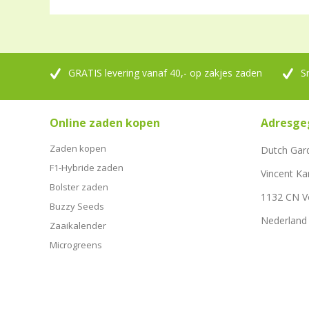
GRATIS levering vanaf 40,- op zakjes zaden
S
Online zaden kopen
Adresge
Zaden kopen
Dutch Gar
F1-Hybride zaden
Vincent Ka
Bolster zaden
1132 CN 
Buzzy Seeds
Nederland
Zaaikalender
Microgreens