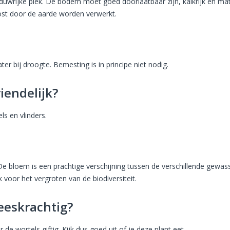
duwrijke plek. De bodem moet goed doorlaatbaar zijn, kalkrijk en mat
post door de aarde worden verwerkt.
er bij droogte. Bemesting is in principe niet nodig.
riendelijk?
ls en vlinders.
e bloem is een prachtige verschijning tussen de verschillende gewas
jk voor het vergroten van de biodiversiteit.
eeskrachtig?
de wortels giftig. Kijk dus goed uit of je deze plant eet.