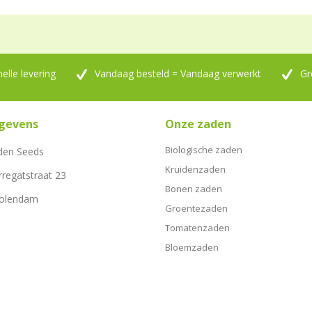
nelle levering
Vandaag besteld = Vandaag verwerkt
Gr
gevens
Onze zaden
Biologische zaden
den Seeds
Kruidenzaden
rregatstraat 23
Bonen zaden
Volendam
Groentezaden
Tomatenzaden
Bloemzaden