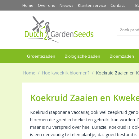
Home
Over ons
Nieuws
Klantenservice
Contact
B
Groentezaden
Biologische zaden
Bloemzaden
Home
/
Hoe kweek ik bloemen?
/
Koekruid Zaaien en 
Koekruid Zaaien en Kwek
Koekruid (saponaria vaccaria),ook wel zeepkruid geno
bloemen die goed in boeketten gebruikt kan worden. D
maar is nu verspreid over heel Eurazië. Koekruid is oo
is een eenvoudig te telen plantje, dat goed bestand i