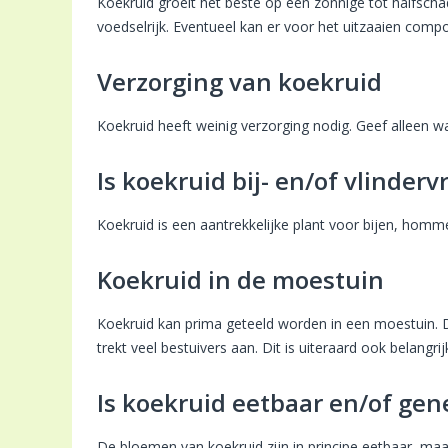
Koekruid groeit het beste op een zonnige tot halfscha
voedselrijk. Eventueel kan er voor het uitzaaien com
Verzorging van koekruid
Koekruid heeft weinig verzorging nodig. Geef alleen wat
Is koekruid bij- en/of vlinderv
Koekruid is een aantrekkelijke plant voor bijen, homme
Koekruid in de moestuin
Koekruid kan prima geteeld worden in een moestuin. D
trekt veel bestuivers aan. Dit is uiteraard ook belangri
Is koekruid eetbaar en/of gen
De bloemen van koekruid zijn in principe eetbaar, maar 