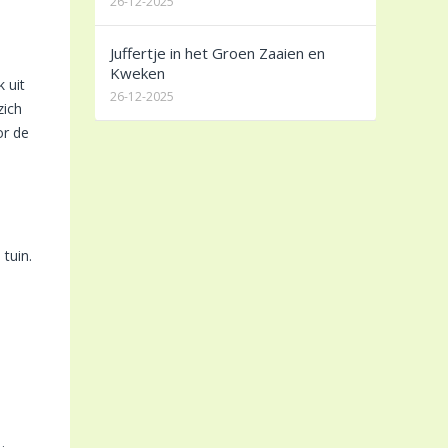
26-12-2025
Juffertje in het Groen Zaaien en
Kweken
 uit
26-12-2025
zich
or de
tuin.