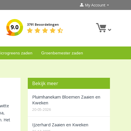
My Account
3791 Beoordelingen
9.0
icrogreens zaden
Groenbemester zaden
Bekijk meer
Pluimhanekam Bloemen Zaaien en
Kweken
witte
20-05-2026
pa,
n. Het
IJzerhard Zaaien en Kweken