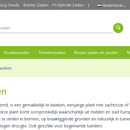
uzzy Seeds
Bolster Zaden
F1-Hybride Zaden
Nederlands
Kruidenzaden
Tomatenzaden
Bonen zaden en peulen
M
Kweken
en
emd, is een gemakkelijk te kweken, eenjarige plant met zachtroze of 
eze plant komt oorspronkelijk waarschijnlijk uit midden en zuid Euro
k te vinden in bermen, op braakliggende gronden en natuurlijk in tuine
s tegen droogte. Ook geschikt voor beginnende tuinders.